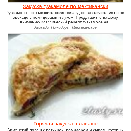
Закуска гуакамоле по-мексикански
Гуакамоле - это мексиканская охлажденная закуска, из пюре
авокадо с помидорами и луком. Представляю вашему
вниманию классический рецепт гуакамоле на..
Авокадо, Помидоры, Мексиканские
Горячая закуска в лаваше
Армянский лаваш с ветчиной, помидором и сыром, который