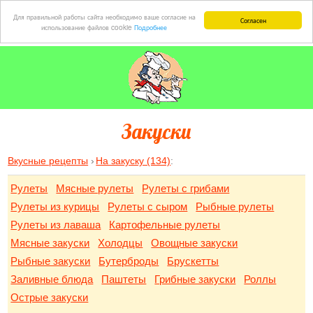
Для правильной работы сайта необходимо ваше согласие на
Согласен
использование файлов cookie
Подробнее
Закуски
Вкусные рецепты
На закуску (134)
:
Рулеты
Мясные рулеты
Рулеты с грибами
Рулеты из курицы
Рулеты с сыром
Рыбные рулеты
Рулеты из лаваша
Картофельные рулеты
Мясные закуски
Холодцы
Овощные закуски
Рыбные закуски
Бутерброды
Брускетты
Заливные блюда
Паштеты
Грибные закуски
Роллы
Острые закуски