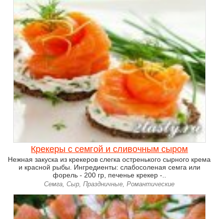
Крекеры с семгой и сливочным сыром
Нежная закуска из крекеров слегка остренького сырного крема
и красной рыбы. Ингредиенты: слабосоленая семга или
форель - 200 гр, печенье крекер -..
Семга, Сыр, Праздничные, Романтические