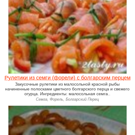
Рулетики из семги (форели) с болгарским перцем
Закусочные рулетики из малосольной красной рыбы
начиненные полосками цветного болгарского перца и свежего
огурца. Ингредиенты: малосольная семга..
Семга, Форель, Болгарский Перец