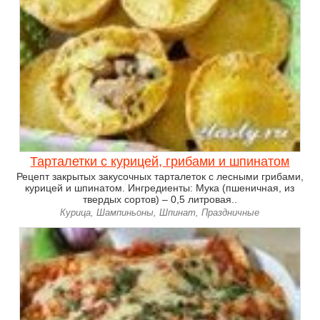
Тарталетки с курицей, грибами и шпинатом
Рецепт закрытых закусочных тарталеток с лесными грибами,
курицей и шпинатом. Ингредиенты: Мука (пшеничная, из
твердых сортов) – 0,5 литровая..
Курица, Шампиньоны, Шпинат, Праздничные