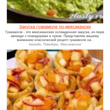
Закуска гуакамоле по-мексикански
Гуакамоле - это мексиканская охлажденная закуска, из пюре
авокадо с помидорами и луком. Представляю вашему
вниманию классический рецепт гуакамоле на..
Авокадо, Помидоры, Мексиканские