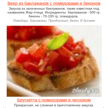
Веер из баклажанов с помидорами и беконом
Закуска из запеченных баклажанов, также известная под
названием Жар-птица. Ингредиенты: баклажанов - 500 гр,
бекона - 70-100 гр, помидоров..
Помидоры, Баклажаны, Праздничные, Бекон, В духовке
Брускетта с помидорами и чесноком
Прекрасная, не сложная в приготовлении закуска.