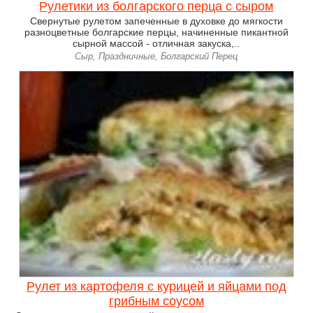
Рулетики из болгарского перца с сыром
Свернутые рулетом запеченные в духовке до мягкости
разноцветные болгарские перцы, начиненные пикантной
сырной массой - отличная закуска,..
Сыр, Праздничные, Болгарский Перец
Рулет из картофеля с курицей и яйцами под
грибным соусом