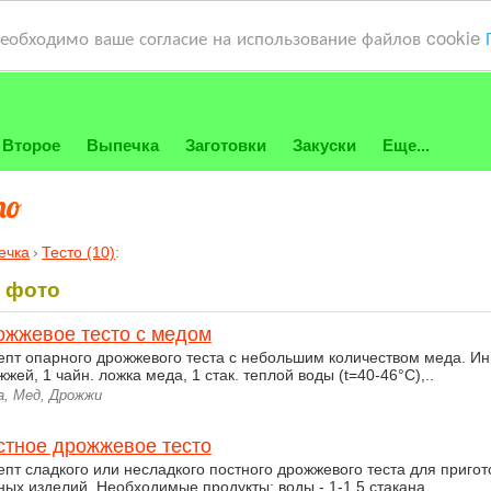
необходимо ваше согласие на использование файлов cookie
Второе
Выпечка
Заготовки
Закуски
Еще...
тo
ечка
Тесто (10)
:
с фото
ожжевое тесто с медом
епт опарного дрожжевого теста с небольшим количеством меда. Инг
жей, 1 чайн. ложка меда, 1 стак. теплой воды (t=40-46°С),..
а, Мед, Дрожжи
стное дрожжевое тесто
епт сладкого или несладкого постного дрожжевого теста для приго
ных изделий. Необходимые продукты: воды - 1-1,5 стакана,..