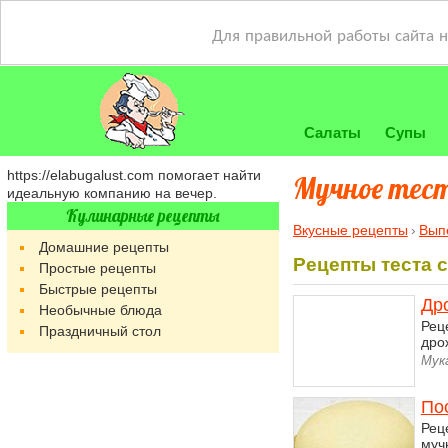
Для правильной работы сайта 
Салаты
Супы
https://elabugalust.com
помогает найти
Мучное тес
идеальную компанию на вечер.
Кулинарные рецепты
Вкусные рецепты
Вып
Домашние рецепты
Рецепты теста 
Простые рецепты
Быстрые рецепты
Др
Необычные блюда
Рец
Праздничный стол
дрож
Мук
По
Рец
муч