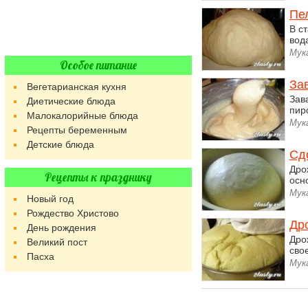
Пе
В с
вода
Мук
Особое питание
За
Вегетарианская кухня
Зав
Диетические блюда
пир
Малокалорийные блюда
Мука
Рецепты беременным
Детские блюда
Сд
Дро
Рецепты к празднику
осн
Мук
Новый год
Рождество Христово
Др
День рождения
Дро
Великий пост
сво
Пасха
Мук