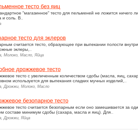
льменное тесто без яиц
тандартное "магазинное" тесто для пельменей не ложится ничего ли
 и соль. В..
а
варное тесто для эклеров
арным считается тесто, образующее при выпекании полости внутри 
ожные эклеры,..
, Молоко, Масло, Яйца
обное дрожжевое тесто
жжевое тесто с увеличенным количеством сдобы (масла, яиц, сахара
овном используется для выпекания сладких мучных изделий,..
а, Дрожжи, Молоко, Масло
ожжевое безопарное тесто
жжевое тесто считается безопарным если оно замешивается за оди
ем составе минимум сдобы (сахара, масла и яиц). Для..
а, Дрожжи, Яйца