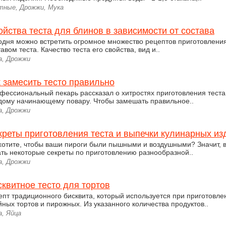
тные, Дрожжи, Мука
йства теста для блинов в зависимости от состава
одня можно встретить огромное множество рецептов приготовлени
авом теста. Качество теста его свойства, вид и..
а, Дрожжи
 замесить тесто правильно
фессиональный пекарь рассказал о хитростях приготовления теста,
дому начинающему повару. Чтобы замешать правильное..
а, Дрожжи
креты приготовления теста и выпечки кулинарных из
хотите, чтобы ваши пироги были пышными и воздушными? Значит, 
ать некоторые секреты по приготовлению разнообразной..
а, Дрожжи
сквитное тесто для тортов
епт традиционного бисквита, который используется при приготовле
йных тортов и пирожных. Из указанного количества продуктов..
а, Яйца