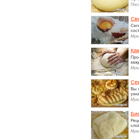
Пос
Сво
Сег
сост
Мук
Как
Про
каж
Мук
Се
Вы 
узн
Мук
Би
Рец
сло
Мук