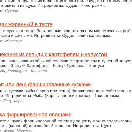
но такие же рулеты из полосок рыбного филе судака по этому реце
готовить и из щуки. Ингредиенты: Судак – килограмм..
к, Сухари
дак жаренный в тесте
епт судака в тесте. Зажаренные в растительном масле кусочки рыб
ными и сочными. Ингредиенты: Судак – один килограмм..
ак, Жареные
еканка из сельди с картофелем и капустой
сная запеканка из обычной селёдки с картофелем и тушеной капуст
ьдь – 3 штуки Картофель – 6 штук Луковица – 2 штуки..
ьдь, Картофель, Капуста
рп или лещ фаршированные кусками
ные кусочки рыбы (карпа или леща) фаршированные собственным
се. Ингредиенты: Рыба (Карп, лещ или треска) – 1 килограмм..
п, Лещ, Фарш
ка фаршированная овощами
сте с щукой фаршированной по этому рецепту можно подать гарни
усты (вареной) или зелёный горошек. Ингредиенты: Щука..
а, Фарш, Морковь