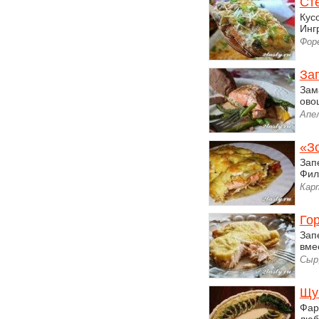
Ст
Кус
Инг
Фор
За
Зам
ово
Апе
«З
Зап
Фил
Кар
Го
Зап
вме
Сыр
Щу
Фар