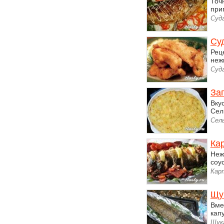
Точ
при
Суда
Су
Рец
неж
Суд
Зап
Вку
Сел
Сел
Ка
Неж
соу
Кар
Щу
Вме
кап
Щук