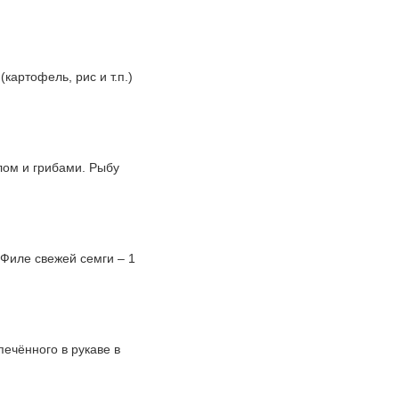
картофель, рис и т.п.)
лом и грибами. Рыбу
 Филе свежей семги – 1
ечённого в рукаве в