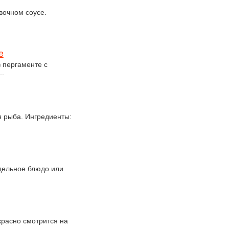
вочном соусе.
е
 пергаменте с
..
 рыба. Ингредиенты:
тдельное блюдо или
расно смотрится на