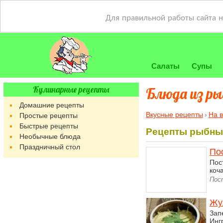
Для правильной работы сайта 
Салаты
Супы
Кулинарные рецепты
Блюда из р
Домашние рецепты
Вкусные рецепты
На 
Простые рецепты
Быстрые рецепты
Рецепты рыбны
Необычные блюда
Праздничный стол
По
Пос
коч
Пос
Жу
Зап
Инг