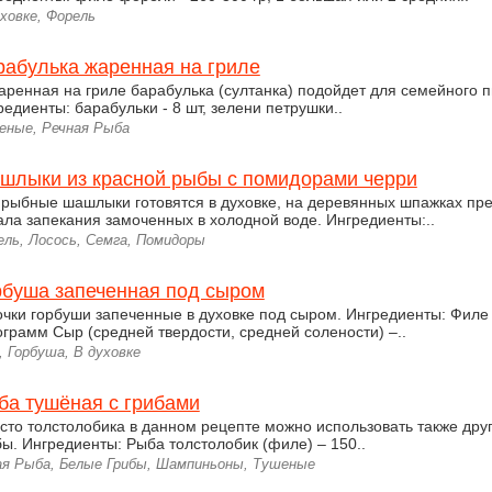
ховке, Форель
рабулька жаренная на гриле
аренная на гриле барабулька (султанка) подойдет для семейного п
редиенты: барабульки - 8 шт, зелени петрушки..
еные, Речная Рыба
шлыки из красной рыбы с помидорами черри
 рыбные шашлыки готовятся в духовке, на деревянных шпажках пре
ала запекания замоченных в холодной воде. Ингредиенты:..
ель, Лосось, Семга, Помидоры
рбуша запеченная под сыром
очки горбуши запеченные в духовке под сыром. Ингредиенты: Филе 
ограмм Сыр (средней твердости, средней солености) –..
 Горбуша, В духовке
ба тушёная с грибами
сто толстолобика в данном рецепте можно использовать также дру
бы. Ингредиенты: Рыба толстолобик (филе) – 150..
ая Рыба, Белые Грибы, Шампиньоны, Тушеные