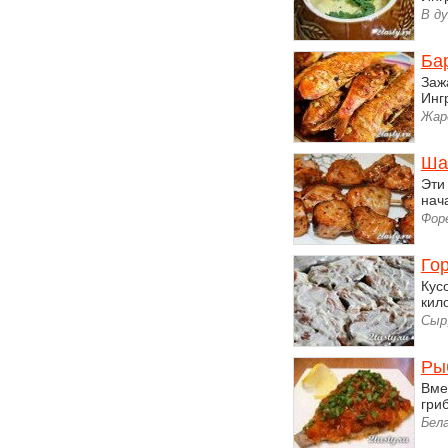
В ду
Ба
Заж
Инг
Жар
Ша
Эти
нач
Фор
Го
Кус
кил
Сыр,
Ры
Вме
гри
Бел