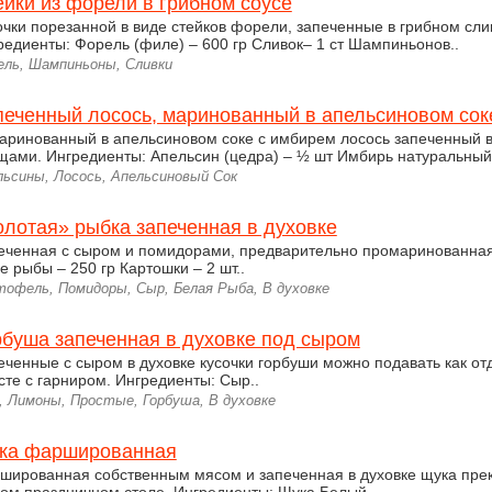
ейки из форели в грибном соусе
очки порезанной в виде стейков форели, запеченные в грибном сли
редиенты: Форель (филе) – 600 гр Сливок– 1 ст Шампиньонов..
ель, Шампиньоны, Сливки
печенный лосось, маринованный в апельсиновом сок
аринованный в апельсиновом соке с имбирем лосось запеченный в
щами. Ингредиенты: Апельсин (цедра) – ½ шт Имбирь натуральный
льсины, Лосось, Апельсиновый Сок
олотая» рыбка запеченная в духовке
еченная с сыром и помидорами, предварительно промаринованная
е рыбы – 250 гр Картошки – 2 шт..
тофель, Помидоры, Сыр, Белая Рыба, В духовке
рбуша запеченная в духовке под сыром
еченные с сыром в духовке кусочки горбуши можно подавать как о
сте с гарниром. Ингредиенты: Сыр..
, Лимоны, Простые, Горбуша, В духовке
ка фаршированная
шированная собственным мясом и запеченная в духовке щука прек