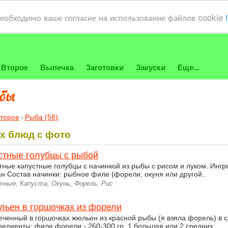
необходимо ваше согласие на использование файлов cookie
Второе
Выпечка
Заготовки
Закуски
Еще...
ыбы
второе
Рыба (58)
:
х блюд с фото
стные голубцы с рыбой
тные капустные голубцы с начинкой из рыбы с рисом и луком. Ингр
ан Состав начинки: рыбное филе (форели, окуня или другой..
тные, Капуста, Окунь, Форель, Рис
льен в горшочках из форели
еченный в горшочках жюльен из красной рыбы (я взяла форель) в с
редиенты: филе форели - 260-300 гр, 1 большая или 2 средних..