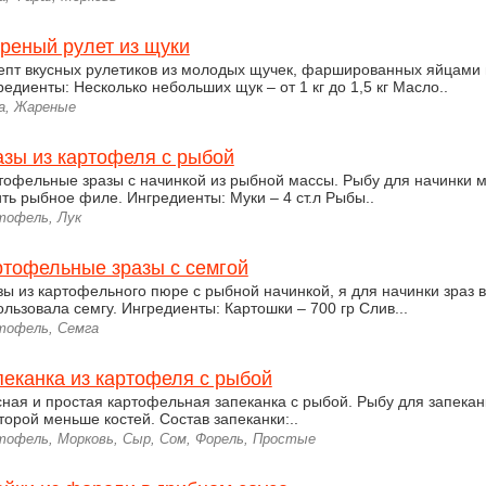
реный рулет из щуки
епт вкусных рулетиков из молодых щучек, фаршированных яйцами 
редиенты: Несколько небольших щук – от 1 кг до 1,5 кг Масло..
а, Жареные
азы из картофеля с рыбой
тофельные зразы с начинкой из рыбной массы. Рыбу для начинки 
ить рыбное филе. Ингредиенты: Муки – 4 ст.л Рыбы..
тофель, Лук
ртофельные зразы с семгой
зы из картофельного пюре с рыбной начинкой, я для начинки зраз 
ользовала семгу. Ингредиенты: Картошки – 700 гр Слив...
тофель, Семга
пеканка из картофеля с рыбой
сная и простая картофельная запеканка с рыбой. Рыбу для запека
оторой меньше костей. Состав запеканки:..
тофель, Морковь, Сыр, Сом, Форель, Простые