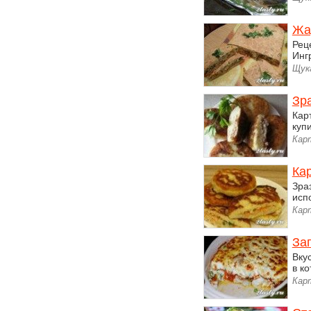
Жа
Рец
Инг
Щук
Зр
Кар
куп
Кар
Ка
Зра
исп
Кар
За
Вку
в к
Кар