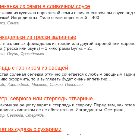
еканка из семги в сливочном соусе
еканка из кусочков норвежской семги в яично-сливочном соусе под
очкой Ингредиенты: Филе семги норвежской – 400..
вки, Семга
икадельки из трески заливные
епт заливных фрикаделек из трески или другой вареной или жарен
 (треска или окунь) – 1 килограмм Булка – 2..
ка, Окунь, Фрикадельки
льдь с гарниром из овощей
стая соленая селедка отлично сочетается с любым овощным гарни
сиво оформить, то и выглядеть будет очень аппетитно...
ьдь, Картофель, Морковь, Свекла, Простые
ётр, севрюга или стерлядь отварные
такому же рецепту варят и стерлядь и севрюгу. Перед тем, как готов
аривать кипятком ее не обязательно. Ингредиенты: Осетрина,..
тр, Севрюга, Стерлядь
ет из судака с сухарями