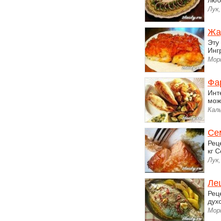
люб
Лук,
Жа
Эту
Инг
Мор
Фа
Инт
мож
Кал
Се
Рец
кг 
Лук,
Ле
Рец
дух
Мор