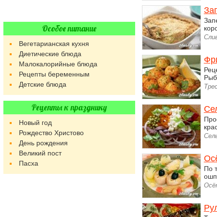
Зап
Зап
Особое питание
кор
Сли
Вегетарианская кухня
Диетические блюда
Фр
Малокалорийные блюда
Рец
Рецепты беременным
Рыба
Детские блюда
Трес
Рецепты к празднику
Се
Про
Новый год
кра
Рождество Христово
Сел
День рождения
Великий пост
Ос
Пасха
По 
ошп
Осё
Рул