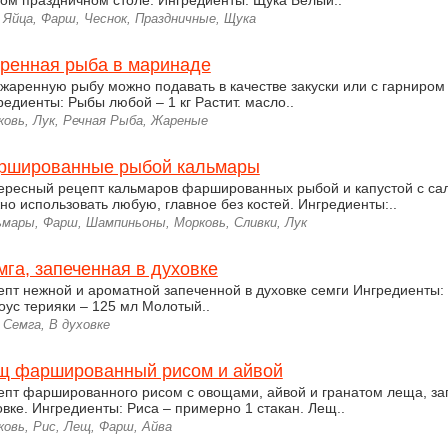
ом праздничном столе. Ингредиенты: Щука Белый..
 Яйца, Фарш, Чеснок, Праздничные, Щука
ренная рыба в маринаде
 жаренную рыбу можно подавать в качестве закуски или с гарниром (
редиенты: Рыбы любой – 1 кг Растит. масло..
ковь, Лук, Речная Рыба, Жареные
ршированные рыбой кальмары
ересный рецепт кальмаров фаршированных рыбой и капустой с са
но использовать любую, главное без костей. Ингредиенты:..
ьмары, Фарш, Шампиньоны, Морковь, Сливки, Лук
мга, запеченная в духовке
епт нежной и ароматной запеченной в духовке семги Ингредиенты:
Соус терияки – 125 мл Молотый..
 Семга, В духовке
щ фаршированный рисом и айвой
епт фаршированного рисом с овощами, айвой и гранатом леща, зап
овке. Ингредиенты: Риса – примерно 1 стакан. Лещ..
ковь, Рис, Лещ, Фарш, Айва