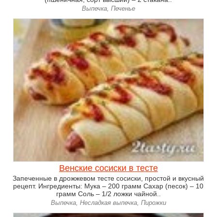
Выпечка, Печенье
Венские сосиски в тесте
Запеченные в дрожжевом тесте сосиски, простой и вкусный
рецепт. Ингредиенты: Мука – 200 грамм Сахар (песок) – 10
грамм Соль – 1/2 ложки чайной..
Выпечка, Несладкая выпечка, Пирожки