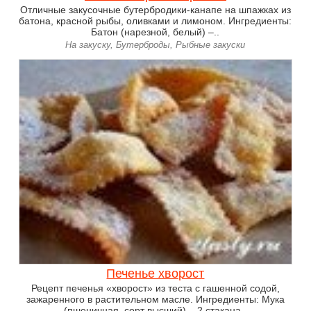
Отличные закусочные бутербродики-канапе на шпажках из
батона, красной рыбы, оливками и лимоном. Ингредиенты:
Батон (нарезной, белый) –..
На закуску, Бутерброды, Рыбные закуски
Печенье хворост
Рецепт печенья «хворост» из теста с гашенной содой,
зажаренного в растительном масле. Ингредиенты: Мука
(пшеничная, сорт высший) – 2 стакана..