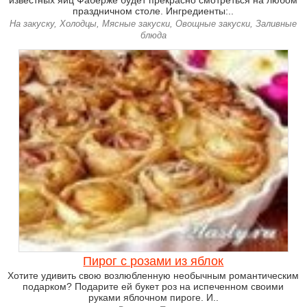
известных яиц Фаберже будет прекрасно смотреться на любом
праздничном столе. Ингредиенты:..
На закуску, Холодцы, Мясные закуски, Овощные закуски, Заливные
блюда
Пирог с розами из яблок
Хотите удивить свою возлюбленную необычным романтическим
подарком? Подарите ей букет роз на испеченном своими
руками яблочном пироге. И..