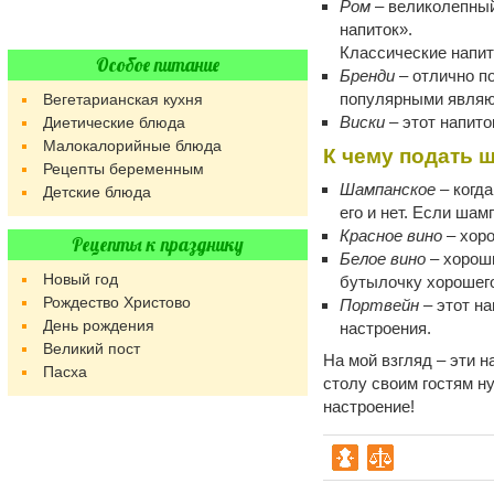
Ром
– великолепный
напиток».
Классические напит
Особое питание
Бренди
– отлично п
популярными являют
Вегетарианская кухня
Виски
– этот напито
Диетические блюда
Малокалорийные блюда
К чему подать 
Рецепты беременным
Шампанское
– когда
Детские блюда
его и нет. Если ша
Красное вино
– хоро
Рецепты к празднику
Белое вино
– хороши
Новый год
бутылочку хорошего
Рождество Христово
Портвейн
– этот на
День рождения
настроения.
Великий пост
На мой взгляд – эти 
Пасха
столу своим гостям н
настроение!