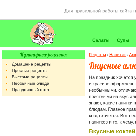
Для правильной работы сайта 
Салаты
Супы
Кулинарные рецепты
Рецепты
Напитки
Алк
Вкусные алк
Домашние рецепты
Простые рецепты
Быстрые рецепты
На праздник хочется у
Необычные блюда
и красиво оформленны
Праздничный стол
необычными, отличаю
приятными на вкус ал
знают, какие напитки
блюдам. Главное прави
когда хочется. Вот н
напитков и то, к чему,
Вкусные коктей