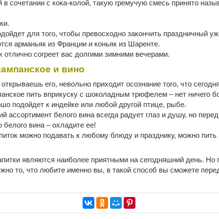
 в сочетании с кока-колой, такую гремучую смесь принято назы
ки.
одойдет для того, чтобы превосходно закончить праздничный у
ся арманьяк из Франции и коньяк из Шаренте.
к отлично согреет вас долгими зимними вечерами.
шампанское и вино
 открываешь его, невольно приходит осознание того, что сегодн
мпанское пить вприкуску с шоколадным трюфелем – нет ничего бо
шо подойдет к индейке или любой другой птице, рыбе.
й ассортимент белого вина всегда радует глаз и душу, но перед
 белого вина – охладите ее!
питок можно подавать к любому блюду и празднику, можно пить
напитки являются наиболее приятными на сегодняшний день. Но 
ужно то, что любите именно вы, в такой способ вы сможете пере