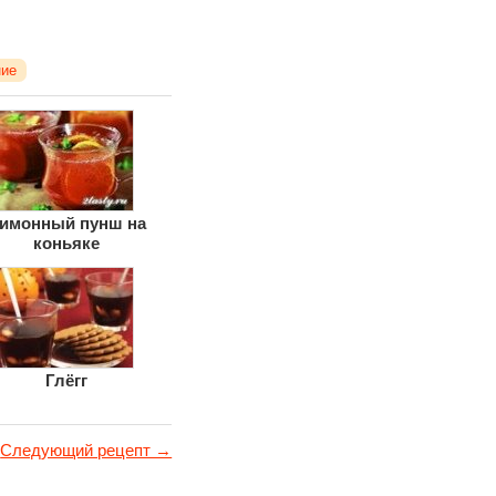
ние
имонный пунш на
коньяке
Глёгг
Следующий рецепт →