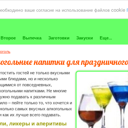
необходимо ваше согласие на использование файлов cookie
Второе
Выпечка
Заготовки
Закуски
Еще...
оголь
огольные напитки для праздничног
гостить гостей не только вкусными
ми блюдами, но и несколько
щимися от повседневных,
когольными напитками. Не многие
 нужно подавать к различным
ло – пейте только то, что хочется и
есколько самых вкусных алкогольных
 и как их лучше всего подавать.
ли, ликеры и аперитивы