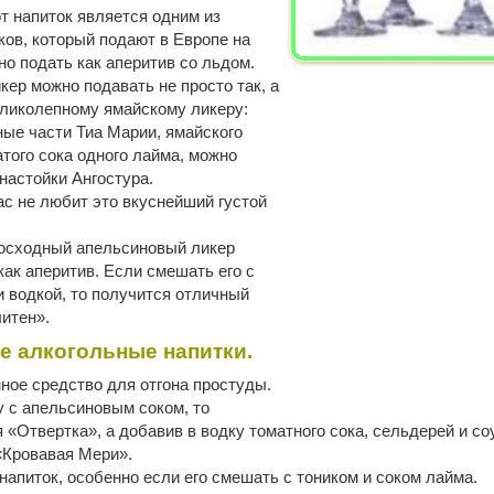
т напиток является одним из
ков, который подают в Европе на
но подать как аперитив со льдом.
кер можно подавать не просто так, а
еликолепному ямайскому ликеру:
ые части Тиа Марии, ямайского
того сока одного лайма, можно
настойки Ангостура.
нас не любит это вкуснейший густой
восходный апельсиновый ликер
как аперитив. Если смешать его с
 водкой, то получится отличный
итен».
е алкогольные напитки.
ное средство для отгона простуды.
 с апельсиновым соком, то
 «Отвертка», а добавив в водку томатного сока, сельдерей и со
«Кровавая Мери».
напиток, особенно если его смешать с тоником и соком лайма.