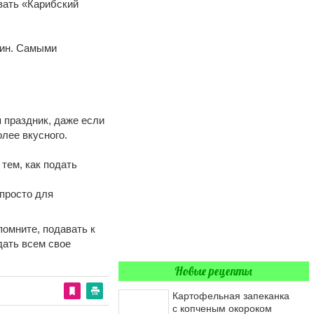
вать «Карибский
жин. Самыми
я праздник, даже если
лее вкусного.
 тем, как подать
 просто для
помните, подавать к
дать всем свое
Новые рецепты
Картофельная запеканка
с копченым окороком