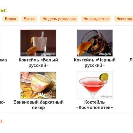
ты:
Водка
Виски
На день рождения
На рождество
Новогод
ама
Коктейль «Белый
Коктейль «Черный
Л
русский»
русский»
о-
Банановый бархатный
Коктейль
ликер
«Космополитен»
т