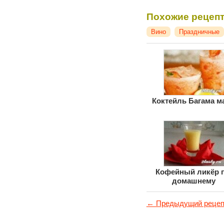
Похожие рецеп
Вино
Праздничные
Коктейль Багама м
Кофейный ликёр п
домашнему
← Предыдущий рецеп