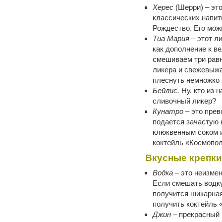
Херес
(Шерри) – это
классических напит
Рождество. Его мож
Тиа Мария
– этот ли
как дополнение к в
смешиваем три равн
ликера и свежевыжа
плеснуть немножко 
Бейлис.
Ну, кто из 
сливочный ликер?
Кунатро
– это пре
подается зачастую 
клюквенным соком и
коктейль «Космопол
Вкусные крепки
Водка
– это неизмен
Если смешать водку
получится шикарная
получить коктейль 
Джин
– прекрасный 