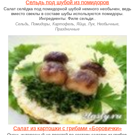
Сельдь под шубой из помидоров
Салат селёдка под помидорной шубой немного необычен, ведь
вместо свеклы в составе шубы используются помидоры.
Ингредиенты: Филе сельди..
Сельдь, Помидоры, Картофель, Яйца, Лук, Необычные,
Праздничные
Салат из картошки с грибами «Боровички»
Очень интересный но простой по составу салатик из грибов,