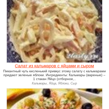
Салат из кальмаров с яйцами и сыром
Пикантный чуть кисленький привкус этому салату с кальмарами
придают зеленые яблоки. Ингредиенты: Кальмары (вареные) –
1 стакан Яйцо (отборное,..
Кальмары, Яйца, Яблоки, Сыр