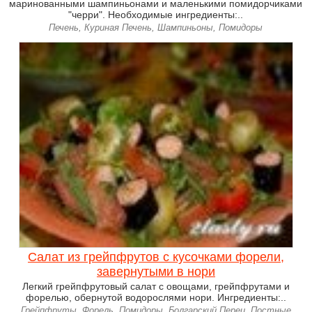
маринованными шампиньонами и маленькими помидорчиками
"черри". Необходимые ингредиенты:..
Печень, Куриная Печень, Шампиньоны, Помидоры
Салат из грейпфрутов с кусочками форели,
завернутыми в нори
Легкий грейпфрутовый салат с овощами, грейпфрутами и
форелью, обернутой водорослями нори. Ингредиенты:..
Грейпфруты, Форель, Помидоры, Болгарский Перец, Постные