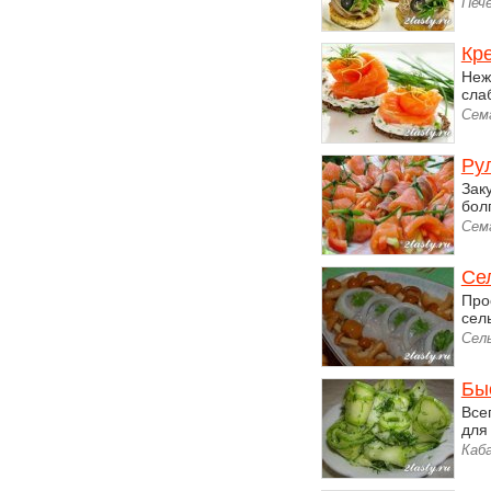
Пече
Кр
Неж
сла
Сем
Ру
Зак
бол
Семг
Се
Про
сель
Сел
Бы
Все
для
Каб