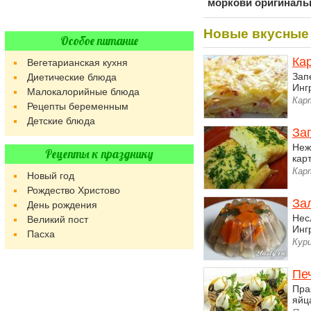
моркови оригинал
Новые вкусные
Особое питание
Ка
Вегетарианская кухня
Зап
Диетические блюда
Инг
Малокалорийные блюда
Кар
Рецепты беременным
Детские блюда
За
Неж
Рецепты к празднику
карт
Кар
Новый год
Рождество Христово
За
День рождения
Нес
Великий пост
Инг
Пасха
Кур
Пе
Пра
яйц