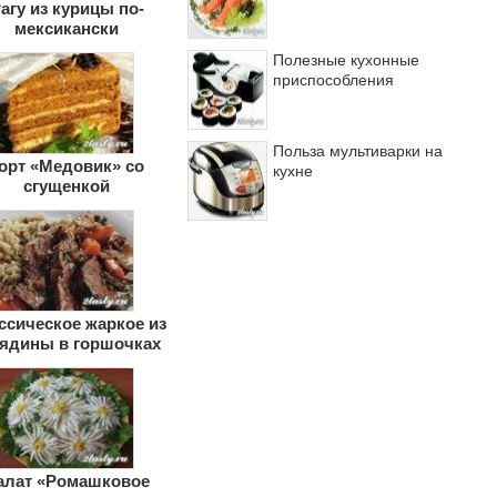
агу из курицы по-
мексикански
Полезные кухонные
приспособления
Польза мультиварки на
орт «Медовик» со
кухне
сгущенкой
ссическое жаркое из
вядины в горшочках
алат «Ромашковое