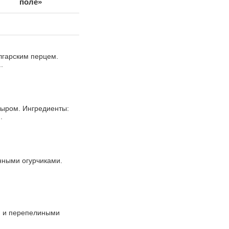
поле»
лгарским перцем.
.
сыром. Ингредиенты:
.
нными огурчиками.
м и перепелиными