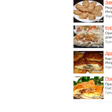
За
Рец
Инг
Фар
Кур
Ори
дов
Кур
Др
Кар
Инг
Кар
Пос
Пра
Сост
Гре