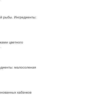
е
ой рыбы. Ингредиенты:
ками цветного
.
редиенты: малосоленая
ринованных кабачков