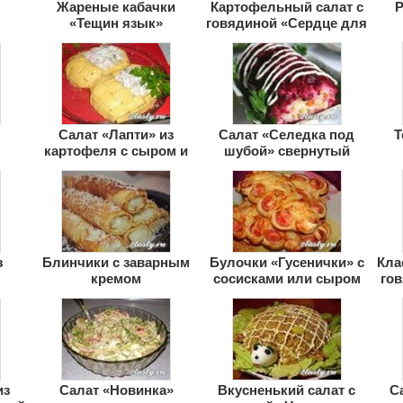
Жареные кабачки
Картофельный салат с
Р
«Тещин язык»
говядиной «Сердце для
любимой»
Салат «Лапти» из
Салат «Селедка под
Т
картофеля с сыром и
шубой» свернутый
ветчиной
рулетом
з
Блинчики с заварным
Булочки «Гусенички» с
Кла
кремом
сосисками или сыром
го
из
Салат «Новинка»
Вкусненький салат с
С