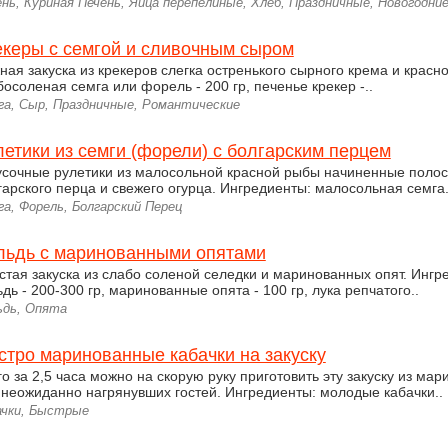
нь, Куриная Печень, Яйца перепелиные, Хлеб, Праздничные, Новогодни
екеры с семгой и сливочным сыром
ная закуска из крекеров слегка остренького сырного крема и красн
босоленая семга или форель - 200 гр, печенье крекер -..
га, Сыр, Праздничные, Романтические
летики из семги (форели) с болгарским перцем
усочные рулетики из малосольной красной рыбы начиненные полос
гарского перца и свежего огурца. Ингредиенты: малосольная семга.
а, Форель, Болгарский Перец
льдь с маринованными опятами
стая закуска из слабо соленой селедки и маринованных опят. Инг
дь - 200-300 гр, маринованные опята - 100 гр, лука репчатого..
ьдь, Опята
стро маринованные кабачки на закуску
го за 2,5 часа можно на скорую руку приготовить эту закуску из ма
 неожиданно нагрянувших гостей. Ингредиенты: молодые кабачки..
ачки, Быстрые