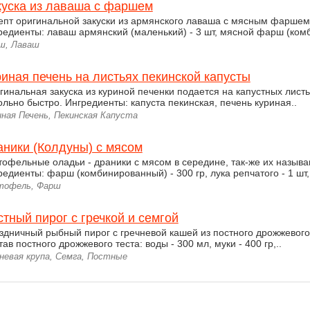
куска из лаваша с фаршем
епт оригинальной закуски из армянского лаваша с мясным фаршем
редиенты: лаваш армянский (маленький) - 3 шт, мясной фарш (комб
ш, Лаваш
иная печень на листьях пекинской капусты
гинальная закуска из куриной печенки подается на капустных листь
ольно быстро. Ингредиенты: капуста пекинская, печень куриная..
иная Печень, Пекинская Капуста
аники (Колдуны) с мясом
тофельные оладьи - драники с мясом в середине, так-же их назыв
редиенты: фарш (комбинированный) - 300 гр, лука репчатого - 1 шт,.
тофель, Фарш
тный пирог с гречкой и семгой
здничный рыбный пирог с гречневой кашей из постного дрожжевого
ав постного дрожжевого теста: воды - 300 мл, муки - 400 гр,..
чневая крупа, Семга, Постные