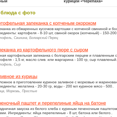
ьный
курицей «Черепаха»
 блюда с фото
ртофельная запеканка с копченым окороком
еканка из обжаренных кусочков картошки с копченой свининой и бо
редиенты: картофеля - 8-10 шт, свиной окорок (копченый) - 150-200.
тофель, Свинина, Болгарский Перец
пеканка из картофельного пюре с сыром
ная картофельная запеканка с болгарским перцем и плавленным 
офеля - 1,5 кг, масло слив. или маргарина - 100 гр, сыр плавленый.
тофель, Сыр
ливное из курицы
ложное в приготовлении куриное заливное с морковью и маринова
редиенты: желатина - 20-30 гр, воды - 200 мл куриное мясо - 500..
ица, Морковь, Простые
ченочный паштет и перепелиные яйца на батоне
здничная закуска из белого хлеба с куриным печеночным паштето
ами. Ингредиенты: яйца перепелиные - 8 шт, батона или белого..