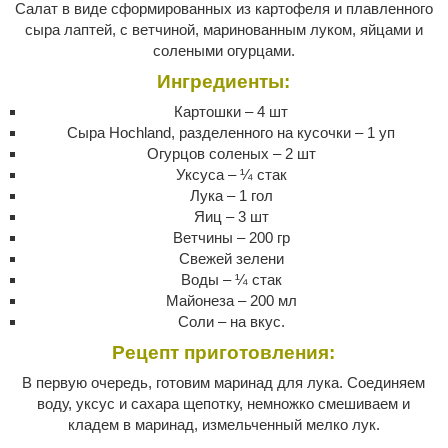
Салат в виде сформированных из картофеля и плавленного
сыра лаптей, с ветчиной, маринованным луком, яйцами и
солеными огурцами.
Ингредиенты:
Картошки – 4 шт
Сыра Hochland, разделенного на кусочки – 1 уп
Огурцов соленых – 2 шт
Уксуса – ¼ стак
Лука – 1 гол
Яиц – 3 шт
Ветчины – 200 гр
Свежей зелени
Воды – ¼ стак
Майонеза – 200 мл
Соли – на вкус.
Рецепт приготовления:
В первую очередь, готовим маринад для лука. Соединяем
воду, уксус и сахара щепотку, немножко смешиваем и
кладем в маринад, измельченный мелко лук.