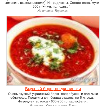
заменить шампиньонами). Ингредиенты: Состав теста: муки -
300 г (+ чуть на подпыл),..
На второе, Вареники
Вкусный борщ по-украински
Очень вкусный украинский борщ, попробуешь и пальчики
оближешь. Продукты для борща указаны на 5 л. воды.
Ингредиенты: мяса - 600-700 гр, картофеля..
На первое, Супы с мясом, Борщ