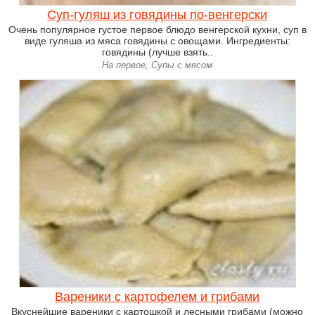
Суп-гуляш из говядины по-венгерски
Очень популярное густое первое блюдо венгерской кухни, суп в
виде гуляша из мяса говядины с овощами. Ингредиенты:
говядины (лучше взять..
На первое, Супы с мясом
Вареники с картофелем и грибами
Вкуснейшие вареники с картошкой и лесными грибами (можно