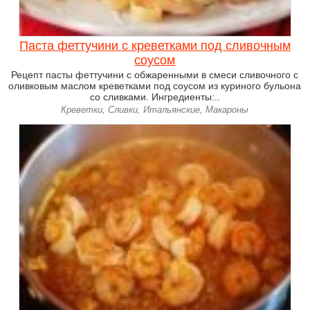
Паста феттучини с креветками под сливочным
соусом
Рецепт пасты феттучини с обжаренными в смеси сливочного с
оливковым маслом креветками под соусом из куриного бульона
со сливками. Ингредиенты:..
Креветки, Сливки, Итальянские, Макароны