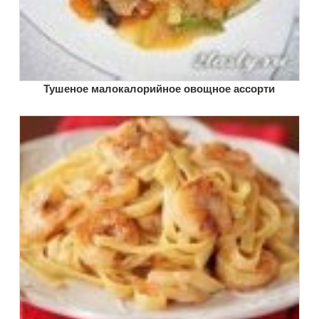
Тушеное малокалорийное овощное ассорти