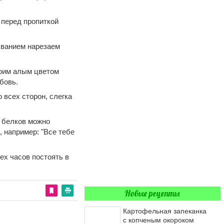
 перед пропиткой
ыванием нарезаем
воим алым цветом
бовь.
 всех сторон, слегка
х белков можно
 например: "Все тебе
ех часов постоять в
Новые рецепты
Картофельная запеканка
с копченым окороком