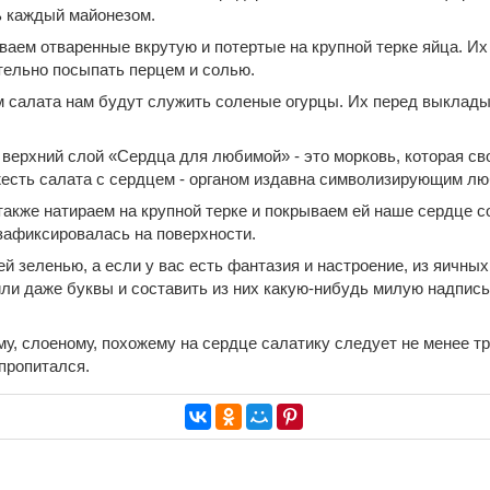
ь каждый майонезом.
аем отваренные вкрутую и потертые на крупной терке яйца. Их
ельно посыпать перцем и солью.
 салата нам будут служить соленые огурцы. Их перед выклад
ерхний слой «Сердца для любимой» - это морковь, которая с
есть салата с сердцем - органом издавна символизирующим лю
акже натираем на крупной терке и покрываем ей наше сердце со
зафиксировалась на поверхности.
й зеленью, а если у вас есть фантазия и настроение, из яичны
ли даже буквы и составить из них какую-нибудь милую надпись,
у, слоеному, похожему на сердце салатику следует не менее тр
пропитался.