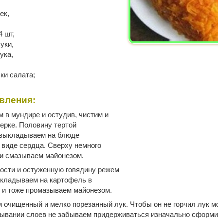
ек,
4 шт,
уки,
ука,
ки салата;
вления:
 в мундире и остудив, чистим и
терке. Половину тертой
выкладываем на блюде
виде сердца. Сверху немного
 и смазываем майонезом.
ости и остуженную говядину режем
ыкладываем на картофель в
я и тоже промазываем майонезом.
 очищенный и мелко порезанный лук. Чтобы он не горчил лук 
дывании слоев не забываем придерживаться изначально сформ