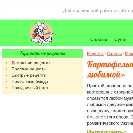
Для правильной работы сайта 
Салаты
Супы
Кулинарные рецепты
Рецепты
Салаты
Мяс
Картофельны
Домашние рецепты
Простые рецепты
любимой»
Быстрые рецепты
Необычные блюда
Простой, довольно ле
Праздничный стол
картофеля с отварной
справится любой мужч
любимой девушке
сво
свою душу, вложенную
смысле этого слова. 
романтического ужина
Ингредиенты: