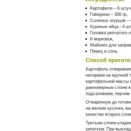
Картофеля – 6 штуч
Говядины – 300 гр,
Соленых огурцов – 
Куриные яйца - 4 шт
Головка репчатого л
6 морковок,
Майонез для заправ
Перец и соль.
Способ пригото
Картофель отвариваем
натираем на крупной 
картофельной массы 
равномерным слоем в 
подсаливаем, перчим
Отваренную до готовн
на мелкие кусочки, в
качестве второго сло
Третьим слоем кладем
кипятком. При выкла