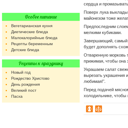
сердца и промазыват
Поверх лука выкладыв
Особое питание
майонезом тоже желат
Вегетарианская кухня
Предпоследним слоем
Диетические блюда
мелкими кубиками.
Малокалорийные блюда
Завершающий, самый в
Рецепты беременным
будет дополнять схож
Детские блюда
Отваренную морковь т
прижимая, чтобы она 
Рецепты к празднику
Украшаем салат свеже
Новый год
вырезать украшения и
Рождество Христово
любимая!".
День рождения
Перед подачей мясном
Великий пост
холодильнике, чтобы 
Пасха