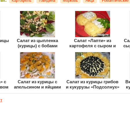
Картофель
Говядина
Морковь
Яйца
Романтические
рицы
Салат из цыпленка
Салат «Лапти» из
Са
(курицы) с бобами
картофеля с сыром и
сы
ветчиной
» с
Салат из курицы с
Салат из курицы грибов
Вк
ивом
апельсином и яйцами
и кукурузы «Подсолнух»
к
т