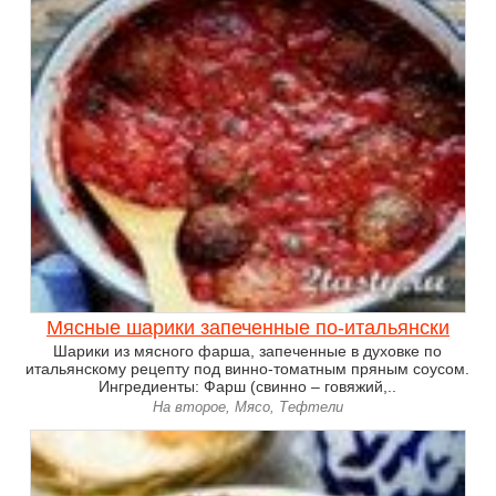
Мясные шарики запеченные по-итальянски
Шарики из мясного фарша, запеченные в духовке по
итальянскому рецепту под винно-томатным пряным соусом.
Ингредиенты: Фарш (свинно – говяжий,..
На второе, Мясо, Тефтели