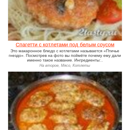
Спагетти с котлетами под белым соусом
Это макаронное блюдо с котлетами называется «Птичье
гнездо». Посмотрев на фото вы поймёте почему ему дали
именно такое название. Ингредиенты:..
На второе, Мясо, Котлеты