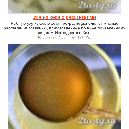
Уха из хека с расстегаями
Рыбную уху из филе хека прекрасно дополняют мясные
расстегаи из говядины, приготовленные по ниже приведённому
рецепту. Ингредиенты: Хек..
На первое, Супы с рыбой, Уха