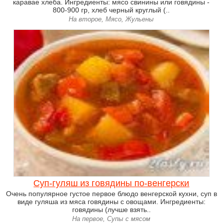
каравае хлеба. Ингредиенты: мясо свинины или говядины -
800-900 гр, хлеб черный круглый (..
На второе, Мясо, Жульены
Суп-гуляш из говядины по-венгерски
Очень популярное густое первое блюдо венгерской кухни, суп в
виде гуляша из мяса говядины с овощами. Ингредиенты:
говядины (лучше взять..
На первое, Супы с мясом