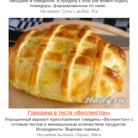
овощами и говядиной. В придачу к этой ухе можно подать
помидоры, фаршированные по ниже..
На первое, Супы с рыбой, Уха
Говядина в тесте «Веллингтон»
Упрощенный вариант приготовления говядины «Веллингтон» с
готовым тестом и минимальным количеством продуктов.
Ингредиенты: Вырезка говяжья..
Несладкая выпечка, Пироги, Мясо