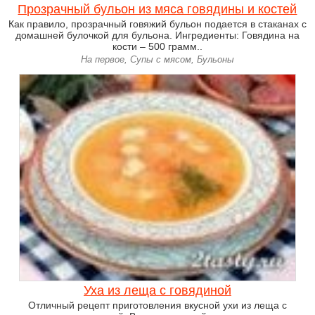
Прозрачный бульон из мяса говядины и костей
Как правило, прозрачный говяжий бульон подается в стаканах с
домашней булочкой для бульона. Ингредиенты: Говядина на
кости – 500 грамм..
На первое, Супы с мясом, Бульоны
Уха из леща с говядиной
Отличный рецепт приготовления вкусной ухи из леща с