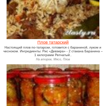
Плов татарский
Настоящий плов по-татарски, готовится с бараниной, луком и
чесноком. Ингредиенты: Рис «Девзира» - 2 стакана Баранина –
1 килограмм Репчатый..
На второе, Мясо, Плов