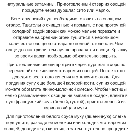
натуральные витамины. Приготовленный отвар из овощей
процедите через дуршлаг, сито или марлю.
Вегетарианский суп необходимо готовить на овощном
отваре. Тщательно очищенные и промытые под проточной
холодной водой овощи как можно мельче порежьте и
отправьте на средний огонь тушиться в небольшом
количестве овощного отвара до полной готовности. Чем
толще дно кастрюли, тем лучше проварятся овощи. Крышку
во время варки необходимо обязательно закрыть.
Приготовленные овощи протрите через дуршлаг и хорошо
перемешайте с кипящим отваром из овощей. После этого
доведите все это до кипения и отключите огонь. Для
придания супу еще большей калорийности, суп из овощей
можете обогатить яично-молочной смесью. Чтобы частицы
мелко размельченных овощей не выпали в осадок, влейте в
суп французский соус (белый, густой), приготовленный из
куриного яйца и муки.
Для приготовления белого соуса муку (пшеничную) слегка
подсушите, разводя ее молоком или холодным отваром из
овощей, доведите до кипения, а затем тщательно процедите