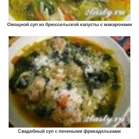
Овощной суп из брюссельской капусты с макаронами
Свадебный суп с печеными фрикадельками