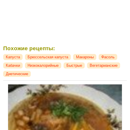
Похожие рецепты:
Капуста
Брюссельская капуста
Макароны
Фасоль
Кабачки
Низкокалорийные
Быстрые
Вегетарианские
Диетические