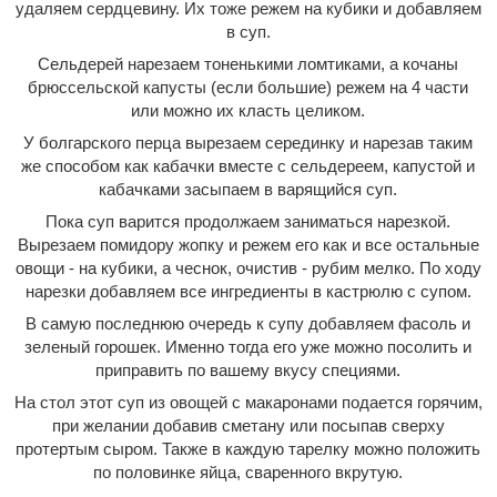
удаляем сердцевину. Их тоже режем на кубики и добавляем
в суп.
Сельдерей нарезаем тоненькими ломтиками, а кочаны
брюссельской капусты (если большие) режем на 4 части
или можно их класть целиком.
У болгарского перца вырезаем серединку и нарезав таким
же способом как кабачки вместе с сельдереем, капустой и
кабачками засыпаем в варящийся суп.
Пока суп варится продолжаем заниматься нарезкой.
Вырезаем помидору жопку и режем его как и все остальные
овощи - на кубики, а чеснок, очистив - рубим мелко. По ходу
нарезки добавляем все ингредиенты в кастрюлю с супом.
В самую последнюю очередь к супу добавляем фасоль и
зеленый горошек. Именно тогда его уже можно посолить и
приправить по вашему вкусу специями.
На стол этот суп из овощей с макаронами подается горячим,
при желании добавив сметану или посыпав сверху
протертым сыром. Также в каждую тарелку можно положить
по половинке яйца, сваренного вкрутую.