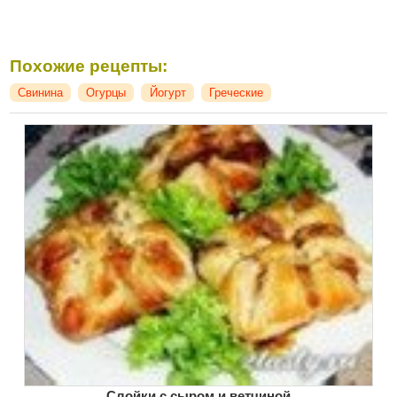
Похожие рецепты:
Свинина
Огурцы
Йогурт
Греческие
Слойки с сыром и ветчиной