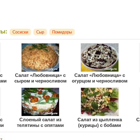
ты:
Сосиски
Сыр
Помидоры
с
Салат «Любовница» с
Салат «Любовница» с
ами
сыром и черносливом
огурцом и черносливом
с
Слоеный салат из
Салат из цыпленка
С
ми
телятины с опятами
(курицы) с бобами
т