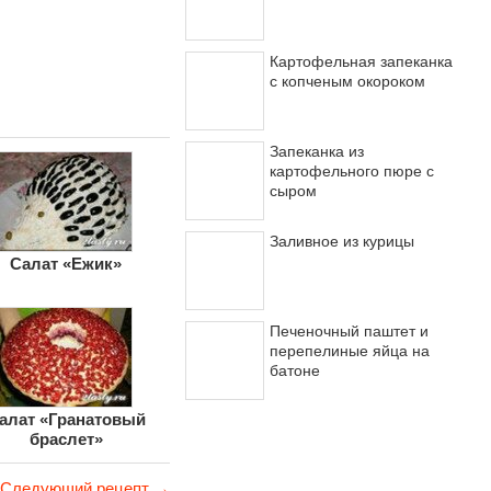
Картофельная запеканка
с копченым окороком
Запеканка из
картофельного пюре с
сыром
Заливное из курицы
Салат «Ежик»
Печеночный паштет и
перепелиные яйца на
батоне
алат «Гранатовый
браслет»
Следующий рецепт →