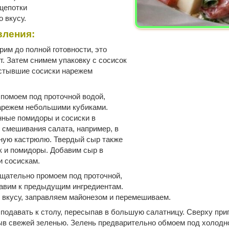
 щепотки
о вкусу.
вления:
рим до полной готовности, это
т. Затем снимем упаковку с сосисок
Остывшие сосиски нарежем
помоем под проточной водой,
нарежем небольшими кубиками.
нные помидоры и сосиски в
 смешивания салата, например, в
ую кастрюлю. Твердый сыр также
к и помидоры. Добавим сыр в
и сосискам.
тщательно промоем под проточной,
бавим к предыдущим ингредиентам.
 вкусу, заправляем майонезом и перемешиваем.
подавать к столу, пересыпав в большую салатницу. Сверху при
ыв свежей зеленью. Зелень предварительно обмоем под холодно