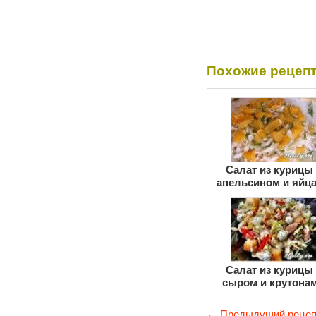
Похожие рецеп
Салат из курицы 
апельсином и яйц
Салат из курицы 
сыром и крутона
«Ревнивец»
← Предыдущий рецеп