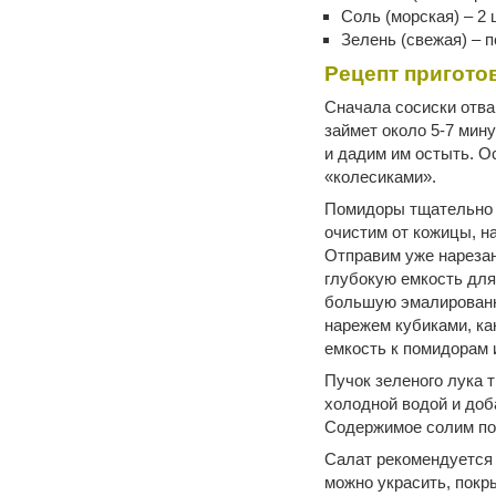
Соль (морская) – 2
Зелень (свежая) – п
Рецепт пригото
Сначала сосиски отва
займет около 5-7 мину
и дадим им остыть. 
«колесиками».
Помидоры тщательно 
очистим от кожицы, 
Отправим уже нареза
глубокую емкость для
большую эмалированн
нарежем кубиками, ка
емкость к помидорам 
Пучок зеленого лука 
холодной водой и до
Содержимое солим по
Салат рекомендуется 
можно украсить, покр