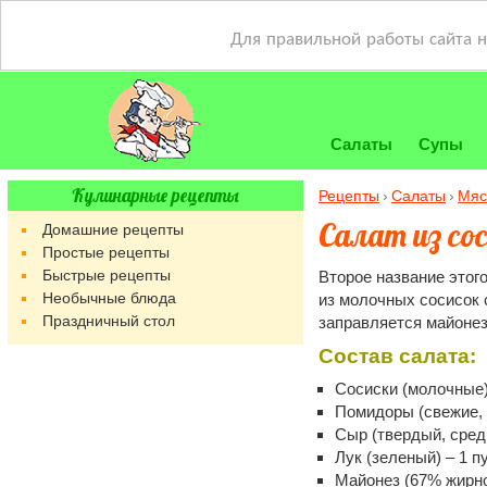
Для правильной работы сайта 
Салаты
Супы
Кулинарные рецепты
Рецепты
Салаты
Мяс
Салат из со
Домашние рецепты
Простые рецепты
Быстрые рецепты
Второе название этого
Необычные блюда
из молочных сосисок 
Праздничный стол
заправляется майонез
Состав салата:
Сосиски (молочные)
Помидоры (свежие, 
Сыр (твердый, сред
Лук (зеленый) – 1 п
Майонез (67% жирно