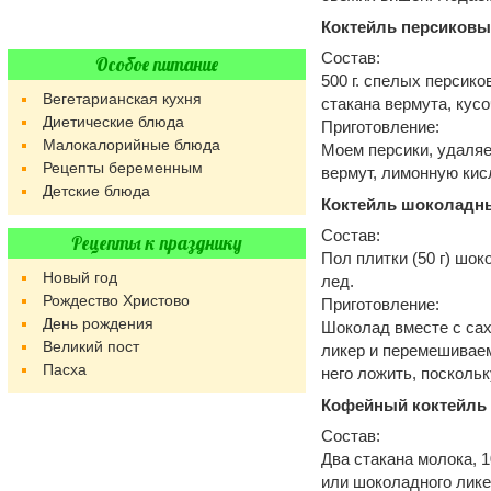
Коктейль персиков
Состав:
Особое питание
500 г. спелых персиков
Вегетарианская кухня
стакана вермута, кусо
Диетические блюда
Приготовление:
Малокалорийные блюда
Моем персики, удаляе
Рецепты беременным
вермут, лимонную кис
Детские блюда
Коктейль шоколадн
Состав:
Рецепты к празднику
Пол плитки (50 г) шок
Новый год
лед.
Рождество Христово
Приготовление:
День рождения
Шоколад вместе с сах
Великий пост
ликер и перемешиваем
Пасха
него ложить, поскольк
Кофейный коктейль
Состав:
Два стакана молока, 1
или шоколадного лике