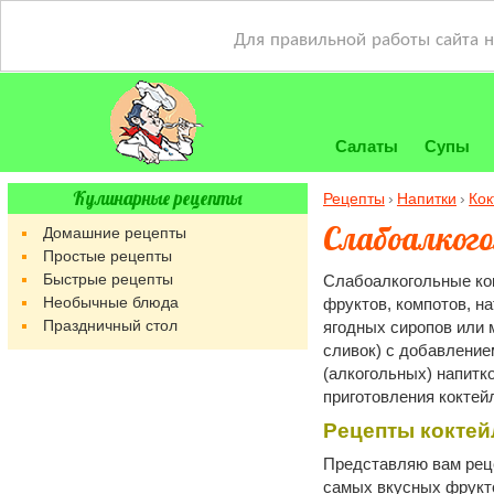
Для правильной работы сайта 
Салаты
Супы
Кулинарные рецепты
Рецепты
Напитки
Кок
Слабоалкого
Домашние рецепты
Простые рецепты
Быстрые рецепты
Слабоалкогольные кок
Необычные блюда
фруктов, компотов, н
Праздничный стол
ягодных сиропов или 
сливок) с добавление
(алкогольных) напитк
приготовления коктейл
Рецепты коктей
Представляю вам рец
самых вкусных фрукт