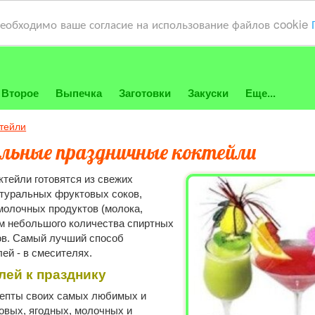
необходимо ваше согласие на использование файлов cookie
Второе
Выпечка
Заготовки
Закуски
Еще...
тейли
льные праздничные коктейли
тейли готовятся из свежих
атуральных фруктовых соков,
молочных продуктов (молока,
м небольшого количества спиртных
ов. Самый лучший способ
ей - в смесителях.
лей к празднику
епты своих самых любимых и
овых, ягодных, молочных и