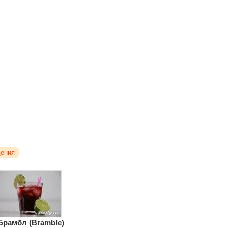
дения
Брамбл (Bramble)