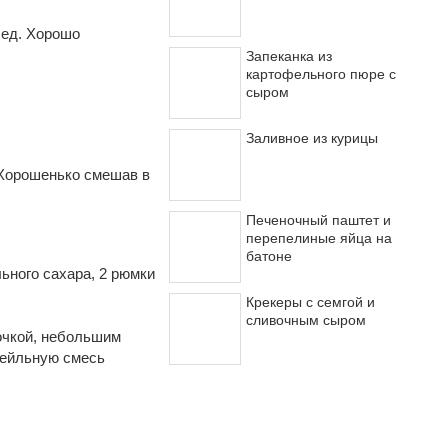
лед. Хорошо
Запеканка из
картофельного пюре с
сыром
Заливное из курицы
 Хорошенько смешав в
Печеночный паштет и
перепелиные яйца на
батоне
льного сахара, 2 рюмки
Крекеры с семгой и
сливочным сыром
очкой, небольшим
тейльную смесь