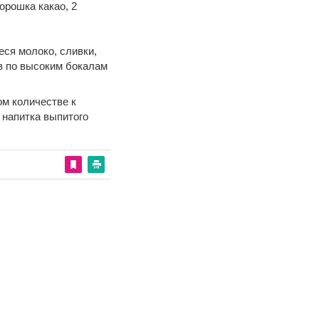
 порошка какао, 2
еся молоко, сливки,
в по высоким бокалам
ом количестве к
 напитка выпитого