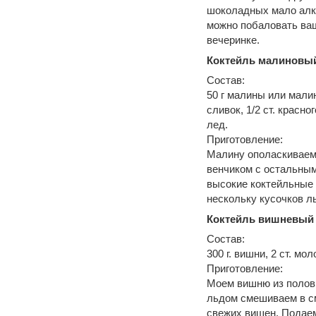
шоколадных мало алк
можно побаловать ваш
вечеринке.
Коктейль малиновы
Состав:
50 г малины или малино
сливок, 1/2 ст. красно
лед.
Приготовление:
Малину ополаскиваем
венчиком с остальным
высокие коктейльные 
нескольку кусочков л
Коктейль вишневый
Состав:
300 г. вишни, 2 ст. моло
Приготовление:
Моем вишню из полови
льдом смешиваем в см
свежих вишен. Подаем