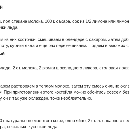
ый
, пол стакана молока, 100 г. сахара, сок из 1/2 лимона или лимо
чки льда.
м из них косточки, смешиваем в блендере с сахаром. Затем доб
лоту, кубики льда и еще раз перемешиваем. Подаем в высоких с
ый
олада, 2 ст. молока, 2 рюмки шоколадного ликера, столовая ложк
аром растворяем в теплом молоке, затем эту смесь сильно ох
. При приготовлении этого коктейля можно обойтись совсем без
у он и так уже охлажден, тоже необязательно.
0 г натурального молотого кофе, одно яйцо, 2 ст. л. сахарного пе
ра, несколько кусочков льда.