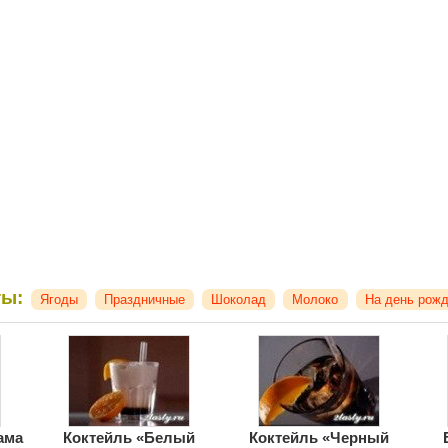
ты:
Ягоды
Праздничные
Шоколад
Молоко
На день рож
ама
Коктейль «Белый
Коктейль «Черный