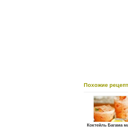
Похожие рецеп
Коктейль Багама м