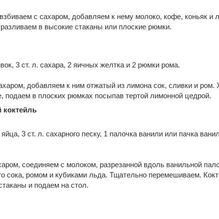
взбиваем с сахаром, добавляем к нему молоко, кофе, коньяк и 
разливаем в высокие стаканы или плоские рюмки.
вок, 3 ст. л. сахара, 2 яичных желтка и 2 рюмки рома.
ахаром, добавляем к ним отжатый из лимона сок, сливки и ром.
, подаем в плоских рюмках посыпав тертой лимонной цедрой.
 коктейль
 яйца, 3 ст. л. сахарного песку, 1 палочка ванили или пачка вани
аром, соединяем с молоком, разрезанной вдоль ванильной пал
о сока, ромом и кубиками льда. Тщательно перемешиваем. Кок
стаканы и подаем на стол.