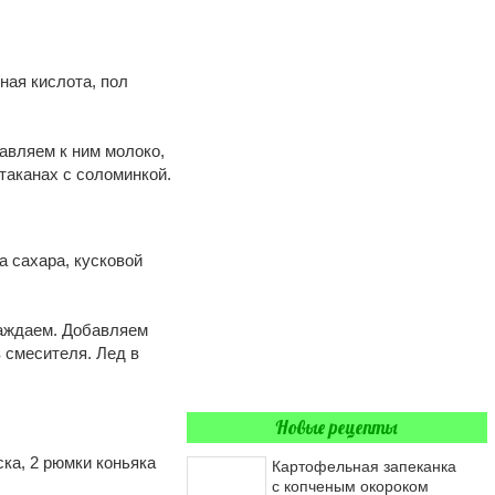
нная кислота, пол
авляем к ним молоко,
таканах с соломинкой.
а сахара, кусковой
лаждаем. Добавляем
 смесителя. Лед в
Новые рецепты
ска, 2 рюмки коньяка
Картофельная запеканка
с копченым окороком