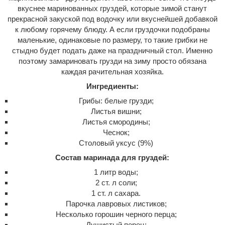
вкуснее маринованных груздей, которые зимой станут
прекрасной закуской под водочку или вкуснейшей добавкой
к любому горячему блюду. А если груздочки подобраны
маленькие, одинаковые по размеру, то такие грибки не
стыдно будет подать даже на праздничный стол. Именно
поэтому замариновать грузди на зиму просто обязана
каждая рачительная хозяйка.
Ингредиенты:
Грибы: белые грузди;
Листья вишни;
Листья смородины;
Чеснок;
Столовый уксус (9%)
Состав маринада для груздей:
1 литр воды;
2 ст. л соли;
1 ст. л сахара.
Парочка лавровых листиков;
Несколько горошин черного перца;
Душистый перец;