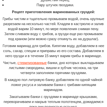
Пару штучек гвоздики.
Рецепт приготовления маринованных груздей:
Грибы чистим и тщательно промываем водой, очень крупные
разрезаем на несколько частей. Кладем в кастрюлю и залив
водой варим 10 минут, по мере появления снимая пену.
Затем сливаем воду с грибов, а грузди еще раз промываем
под краном (или можно сразу откинуть их на дуршлаг).
Готовим маринад для грибов. Кипятим воду, добавляем в нее
соль, сахар, специи и приправы из его состава. Добавляем в
него грузди и в течении 15 минут варим грибы в маринаде.
Чистые,
стерилизованные
банки, дно которых выкладываем
листьями смородины, вишни и зубчик чеснока, на три
четверти заполняем горячими груздями.
В каждую пол литровую банку добавляем по одной чайной
ложке уксуса и заливаем банки с грибами кипящим
маринадом.
Закатываем банки с груздями в маринаде крышками,
переворачиваем и накрыв теплым полотенцем, дожидаемся
пока они полностью остынут.