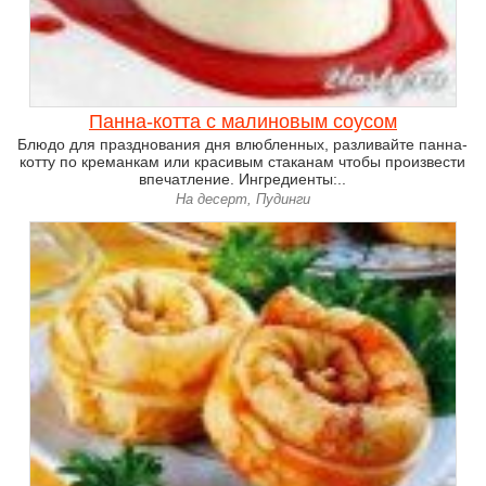
Панна-котта с малиновым соусом
Блюдо для празднования дня влюбленных, разливайте панна-
котту по креманкам или красивым стаканам чтобы произвести
впечатление. Ингредиенты:..
На десерт, Пудинги