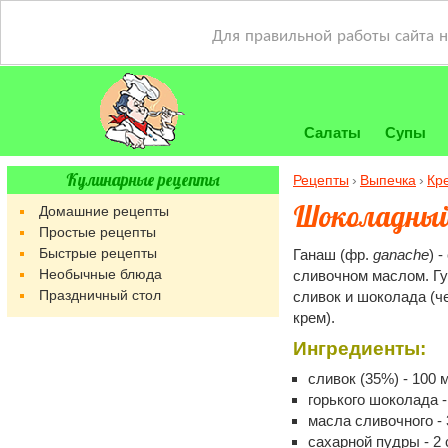
Для правильной работы сайта 
Салаты
Супы
Кулинарные рецепты
Рецепты
Выпечка
Кр
Шоколадный
Домашние рецепты
Простые рецепты
Быстрые рецепты
Ганаш (фр.
ganache
) 
Необычные блюда
сливочном маслом. Гу
Праздничный стол
сливок и шоколада (ч
крем).
Ингредиенты:
сливок (35%) - 100 
горького шоколада - 
масла сливочного - 3
сахарной пудры - 2 