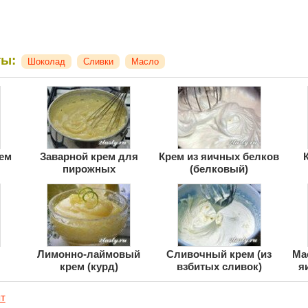
ты:
Шоколад
Сливки
Масло
ем
Заварной крем для
Крем из яичных белков
пирожных
(белковый)
Лимонно-лаймовый
Сливочный крем (из
Ма
крем (курд)
взбитых сливок)
я
т