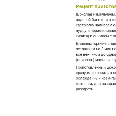
Рецепт пригото
Шоколад измельчаем, 
водяной бане или в м
кастрюлю наливаем сл
пудру и перемешиваем
кипятя) и снимаем с ог
Вливаем горячие слив
оставляем на 2 мин 
все венчиком до одно
(сливочн.) масло и е
Приготовленный шоко
сразу или хранить в 
охлажденный крем-ган
матовым, для возвращ
разогреть.