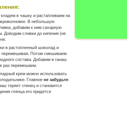
вления:
кладем в чашку и растапливаем на
икроволновке. В небольшую
ивки, добавим к ним сахарную
. Доводим сливки до кипения (не
ня.
ки в растопленный шоколад и
не перемешивая. Потом смешиваем
родного состава. Добавим в ганаш
ще раз перемешаем.
ладный крем можно использовать
холодильнике. Главное
не забудьте
:
аш теряет глянец и становится
ения глянца его придется