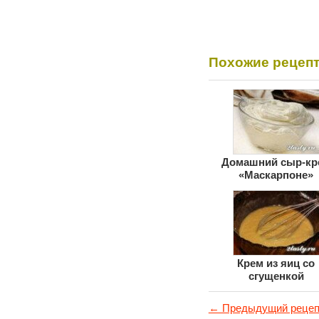
Похожие рецеп
Домашний сыр-кр
«Маскарпоне»
Крем из яиц со
сгущенкой
← Предыдущий рецеп