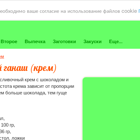
необходимо ваше согласие на использование файлов cookie
Второе
Выпечка
Заготовки
Закуски
Еще...
ем
 ганаш (крем)
- сливочный крем с шоколадом и
стота крема зависит от пропорции
ем больше шоколада, тем гуще
мл,
100 гр,
6 гр,
стол. ложки