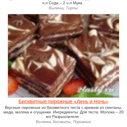
ч.л Сода – 2 ч.л Мука..
Выпечка, Торты
Бисквитные пирожные «День и Ночь»
Вкусные пирожные из бисквитного теста с кремом из сметаны,
меда, молока и сгущенки. Ингредиенты: Для теста: Молока – 20
мл Разрыхлителя..
Выпечка, Бисквиты, Пирожные