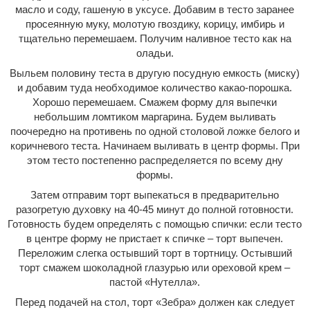
масло и соду, гашеную в уксусе. Добавим в тесто заранее
просеянную муку, молотую гвоздику, корицу, имбирь и
тщательно перемешаем. Получим наливное тесто как на
оладьи.
Выльем половину теста в другую посудную емкость (миску)
и добавим туда необходимое количество какао-порошка.
Хорошо перемешаем. Смажем форму для выпечки
небольшим ломтиком маргарина. Будем выливать
поочередно на противень по одной столовой ложке белого и
коричневого теста. Начинаем выливать в центр формы. При
этом тесто постепенно распределяется по всему дну
формы.
Затем отправим торт выпекаться в предварительно
разогретую духовку на 40-45 минут до полной готовности.
Готовность будем определять с помощью спички: если тесто
в центре форму не пристает к спичке – торт выпечен.
Переложим слегка остывший торт в тортницу. Остывший
торт смажем шоколадной глазурью или ореховой крем –
пастой «Нутелла».
Перед подачей на стол, торт «Зебра» должен как следует