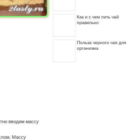
Как и с чем пить чай
правильно
Польза черного чая для
организма
атно вводим массу
слом. Массу