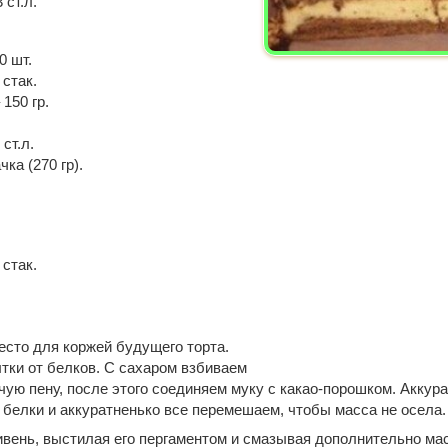
 ст.л.
0 шт.
 стак.
150 гр.
ст.л.
ка (270 гр).
 стак.
есто для коржей будущего торта.
ки от белков. С сахаром взбиваем
ячую пену, после этого соединяем муку с какао-порошком. Аккур
е белки и аккуратненько все перемешаем, чтобы масса не осела.
вень, выстилая его пергаментом и смазывая дополнительно ма