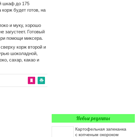
й шкаф до 175
 корж будет готов, на
око и муку, хорошо
е загустеет. Готовый
при помощи миксера.
 сверху корж второй и
урью шоколадной,
ко, сахар, какао и
Новые рецепты
Картофельная запеканка
с копченым окороком