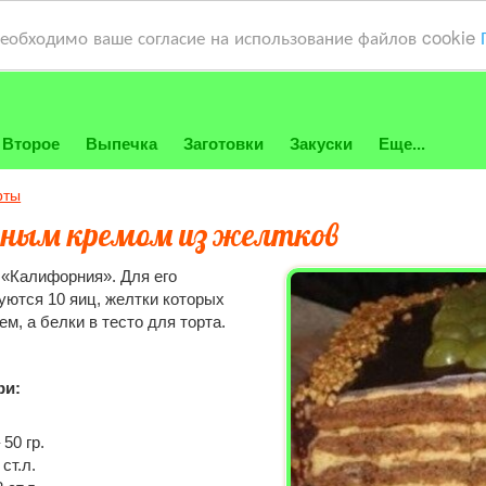
необходимо ваше согласие на использование файлов cookie
Второе
Выпечка
Заготовки
Закуски
Еще...
рты
арным кремом из желтков
 «Калифорния». Для его
уются 10 яиц, желтки которых
ем, а белки в тесто для торта.
ри:
50 гр.
ст.л.