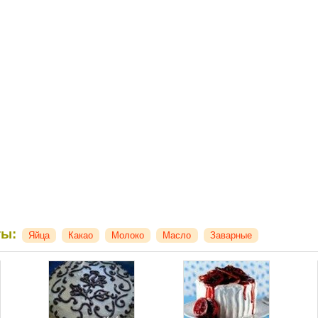
ты:
Яйца
Какао
Молоко
Масло
Заварные