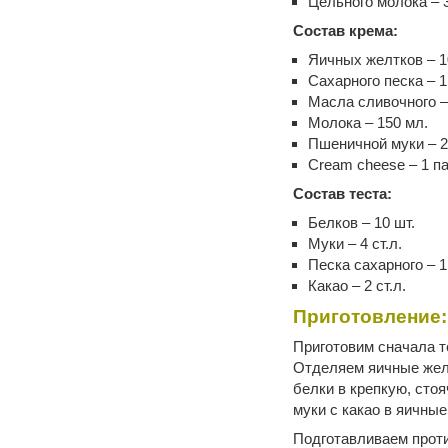
Цельного молока – 3
Состав крема:
Яичных желтков – 1
Сахарного песка – 1
Масла сливочного – 
Молока – 150 мл.
Пшеничной муки – 2 
Сream cheese – 1 пач
Состав теста:
Белков – 10 шт.
Муки – 4 ст.л.
Песка сахарного – 1
Какао – 2 ст.л.
Приготовление:
Приготовим сначала т
Отделяем яичные желт
белки в крепкую, сто
муки с какао в яичны
Подготавливаем проти