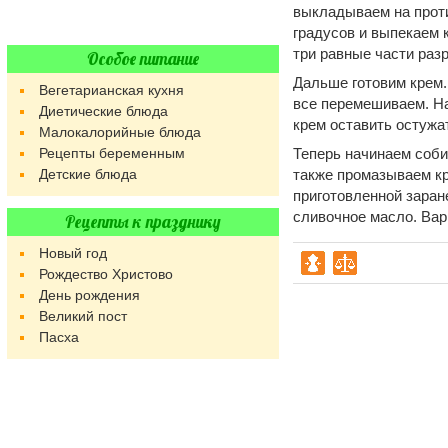
выкладываем на проти
градусов и выпекаем к
три равные части разр
Особое питание
Дальше готовим крем.
Вегетарианская кухня
все перемешиваем. На 
Диетические блюда
крем оставить остужа
Малокалорийные блюда
Рецепты беременным
Теперь начинаем соби
Детские блюда
также промазываем кр
приготовленной заране
сливочное масло. Вари
Рецепты к празднику
Новый год
Рождество Христово
День рождения
Великий пост
Пасха