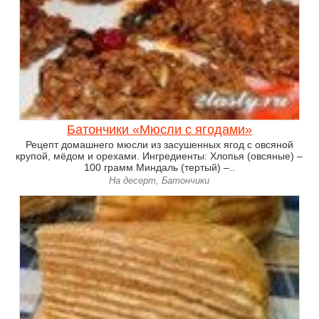
Батончики «Мюсли с ягодами»
Рецепт домашнего мюсли из засушенных ягод с овсяной
крупой, мёдом и орехами. Ингредиенты: Хлопья (овсяные) –
100 грамм Миндаль (тертый) –..
На десерт, Батончики