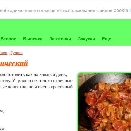
необходимо ваше согласие на использование файлов cookie
Второе
Выпечка
Заготовки
Закуски
Еще...
ясо
Гуляш
ический
но готовить как на каждый день,
столу. У гуляша не только отличные
вые качества, но и очень красочный
м,
мм,