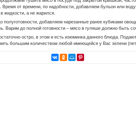
Продолжаем тушить мясо в посуде под закрытой крышкой, часто
. Время от времени, по надобности, добавляем бульон или воду
в жидкости, а не жарился.
до полуготовности, добавляем нарезанные ранее кубиками овощи
ь. Варим до полной готовности – мясо в гуляше должно быть со
статочно остро, в этом и есть изюминка данного блюда. Подают
ить большим количеством любой имеющейся у Вас зелени (петр