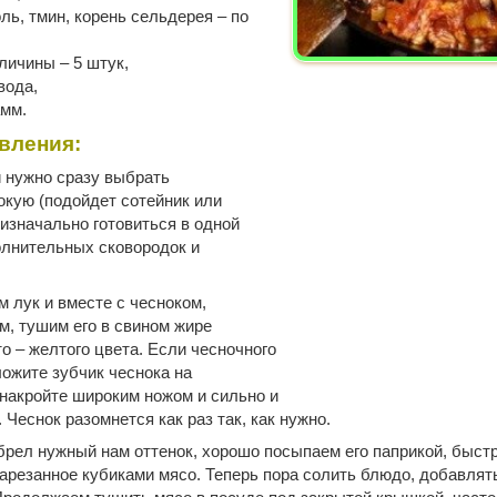
ль, тмин, корень сельдерея – по
личины – 5 штук,
вода,
амм.
вления:
 нужно сразу выбрать
окую (подойдет сотейник или
 изначально готовиться в одной
олнительных сковородок и
м лук и вместе с чесноком,
, тушим его в свином жире
о – желтого цвета. Если чесночного
ложите зубчик чеснока на
накройте широким ножом и сильно и
. Чеснок разомнется как раз так, как нужно.
брел нужный нам оттенок, хорошо посыпаем его паприкой, быст
арезанное кубиками мясо. Теперь пора солить блюдо, добавлять