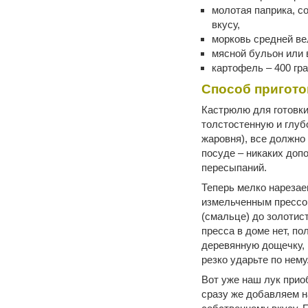
молотая паприка, со
вкусу,
морковь средней ве
мясной бульон или 
картофель – 400 гр
Способ пригото
Кастрюлю для готовки
толстостенную и глуб
жаровня), все должно
посуде – никаких доп
пересыпаний.
Теперь мелко нарезае
измельченным прессом
(смальце) до золотист
пресса в доме нет, по
деревянную дощечку, 
резко ударьте по нему
Вот уже наш лук прио
сразу же добавляем н