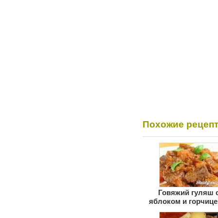
Похожие рецеп
Говяжий гуляш 
яблоком и горчице
мультиварке