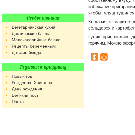
собственному вкусу. 
избежание пригорания
чтобы гуляш тушился 
Особое питание
Когда мясо сварится 
Вегетарианская кухня
сельдерея и картофел
Диетические блюда
Гуляш приправляют до
Малокалорийные блюда
горячим. Можно оформ
Рецепты беременным
Детские блюда
Рецепты к празднику
Новый год
Рождество Христово
День рождения
Великий пост
Пасха