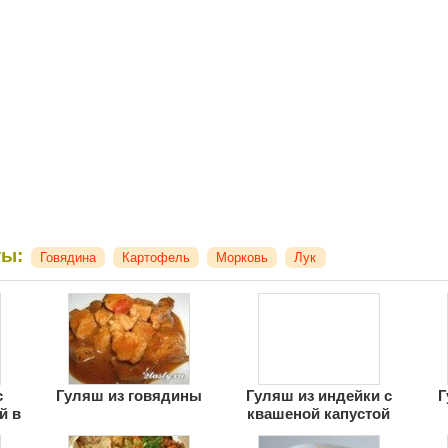
ты:
Говядина
Картофель
Морковь
Лук
с
Гуляш из говядины
Гуляш из индейки с
Г
й в
квашеной капустой