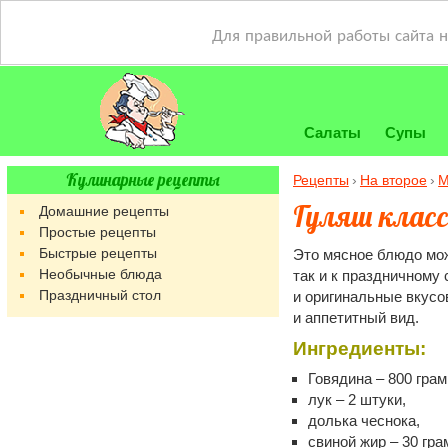
Для правильной работы сайта 
Салаты
Супы
Кулинарные рецепты
Рецепты
На второе
М
Гуляш класс
Домашние рецепты
Простые рецепты
Быстрые рецепты
Это мясное блюдо мож
Необычные блюда
так и к праздничному 
Праздничный стол
и оригинальные вкусо
и аппетитный вид.
Ингредиенты:
Говядина – 800 грам
лук – 2 штуки,
долька чеснока,
свиной жир – 30 гра