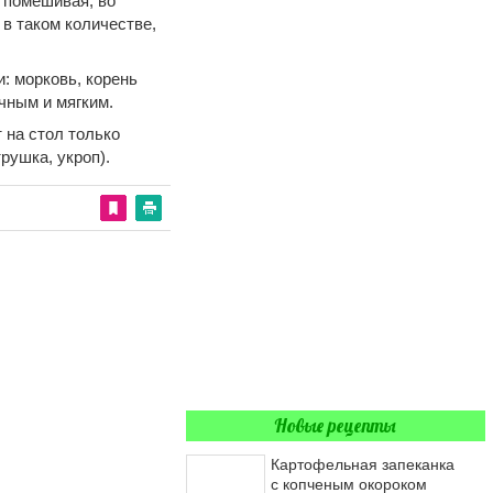
 помешивая, во
 в таком количестве,
: морковь, корень
чным и мягким.
 на стол только
ушка, укроп).
Новые рецепты
Картофельная запеканка
с копченым окороком