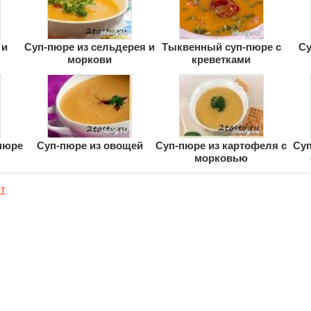
 и
Суп-пюре из сельдерея и
Тыквенный суп-пюре с
Су
моркови
креветками
пюре
Суп-пюре из овощей
Суп-пюре из картофеля с
Суп
морковью
т
Реклама на сайте
Каталог рецептов