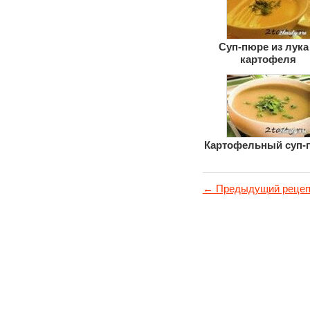
Суп-пюре из лука
картофеля
Картофельный суп-
← Предыдущий рецеп
© 2011-2017
Вкусные рецепты
с фотографиями
О проекте