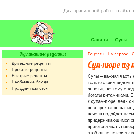
Для правильной работы сайта 
Салаты
Супы
Кулинарные рецепты
Рецепты
На первое
Суп-пюре из 
Домашние рецепты
Простые рецепты
Быстрые рецепты
Супы – важная часть 
Необычные блюда
только своим видом, 
Праздничный стол
аппетит, поэтому сле
богаты витаминами. Е
к супам-пюре, ведь о
но и прекрасно насыщ
печени подойдет всем:
придерживающимся оп
приготавливать непос
чтоб он не потерял с