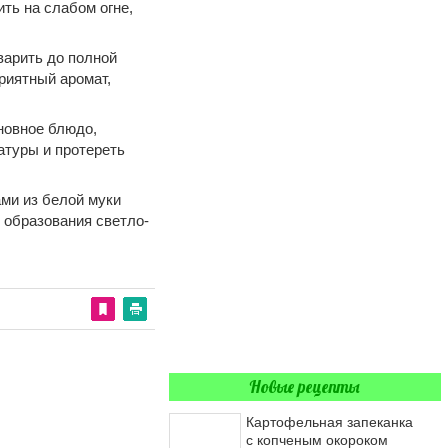
ть на слабом огне,
 варить до полной
риятный аромат,
новное блюдо,
ратуры и протереть
ми из белой муки
 образования светло-
Новые рецепты
Картофельная запеканка
с копченым окороком