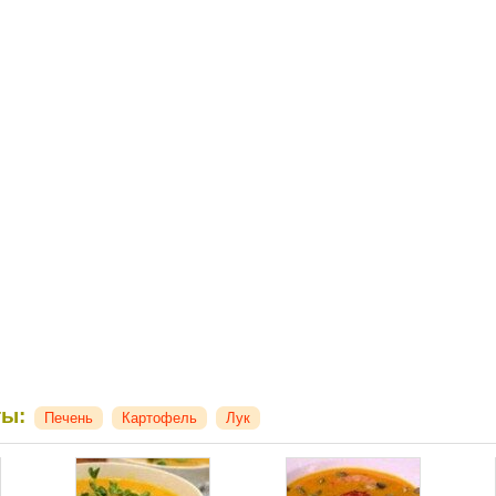
ты:
Печень
Картофель
Лук