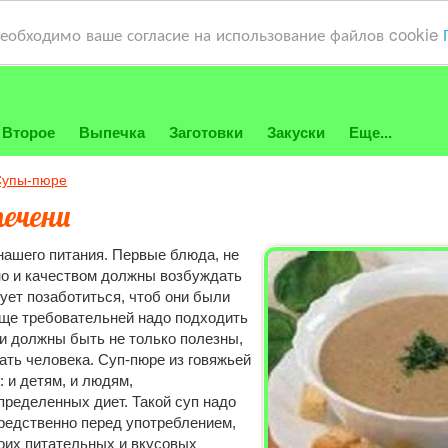
необходимо ваше согласие на использование файлов cookie
Второе
Выпечка
Заготовки
Закуски
Еще...
Супы-пюре
печени
нашего питания. Первые блюда, не
но и качеством должны возбуждать
дует позаботиться, чтоб они были
ще требовательней надо подходить
ни должны быть не только полезны,
ать человека. Суп-пюре из говяжьей
 и детям, и людям,
ределенных диет. Такой суп надо
редственно перед употреблением,
воих питательных и вкусовых