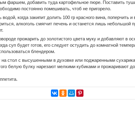
м фаршем, добавить туда картофельное пюре. Поставить туши
еобходимо постоянно помешивать, чтоб не пригорело.
водой, когда закипит долить 100 гр красного вина, поперчить и
ариться, алкоголь смягчит печень и останется лишь небольшой п
т.
овороде прожарить до золотистого цвета муку и добавляют в ос
огда суп будет готов, его следует остудить до комнатной темпе
спользоваться блендером.
 на стол с высушенными в духовке или поджаренными сухарика
того белую булку нарезают мелкими кубиками и прожаривают до
аппетита.