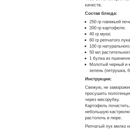
качеств.
Состав блюда:
250 гр говяжьей печ
200 гр картофеля;
40 гр муки;
60 гр репчатого лука
100 гр натурального
50 мл растительног
1 булка из пшеничн
Молотый черный и к
зелень (петрушка, б
Инструкции:
Свежую, не заморожен
просушить полотенцем
через мясорубку.
Картофель почистить,
небольшую кастрюлю и
растолочь в пюре.
Репчатый лук мелко н