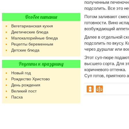
полученным печеночны
подсолить. Все это н
Особое питание
Потом заливают смесь 
готовности. Вино исп
Вегетарианская кухня
возбуждающий аппети
Диетические блюда
Далее в отдельной ск
Малокалорийные блюда
подсолить по вкусу. К
Рецепты беременным
через дуршлаг или во
Детские блюда
Этот суп-пюре подают
Рецепты к празднику
высшего сорта. Для э
коричневого оттенка.
Новый год
Суп готов, приятного 
Рождество Христово
День рождения
Великий пост
Пасха