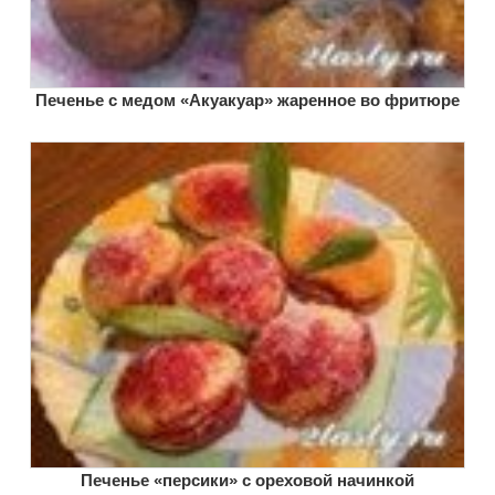
Печенье с медом «Акуакуар» жаренное во фритюре
Печенье «персики» с ореховой начинкой