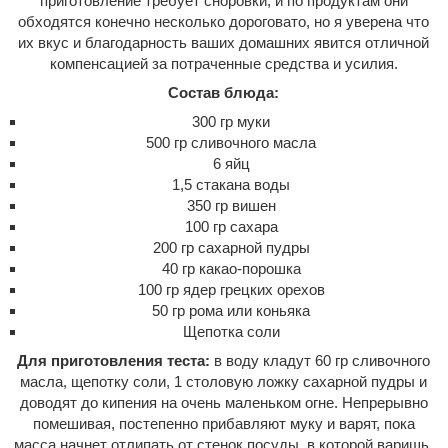
приготовление требует сноровки, и по продуктам они
обходятся конечно несколько дороговато, но я уверена что
их вкус и благодарность ваших домашних явится отличной
компенсацией за потраченные средства и усилия.
Состав блюда:
300 гр муки
500 гр сливочного масла
6 яйц
1,5 стакана воды
350 гр вишен
100 гр сахара
200 гр сахарной пудры
40 гр какао-порошка
100 гр ядер грецких орехов
50 гр рома или коньяка
Щепотка соли
Для приготовления теста:
в воду кладут 60 гр сливочного
масла, щепотку соли, 1 столовую ложку сахарной пудры и
доводят до кипения на очень маленьком огне. Непрерывно
помешивая, постепенно прибавляют муку и варят, пока
масса начнет отлипать от стенок посуды, в которой варишь.