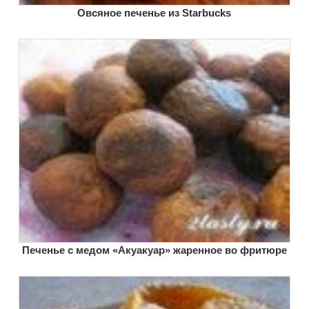
Овсяное печенье из Starbucks
Печенье с медом «Акуакуар» жаренное во фритюре