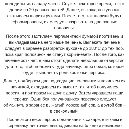
холодильник на пару часов. Спустя некоторое время, тесто
делим на 20 равных частей. Далее, из каждого кусочка
скатываем шарики руками. После того, как шарики будут
сформированы, их следует разрезать на две равные
половины.
После этого застилаем пергаментной бумагой противень и
выкладываем на него наше печенье. Выпекать печенье
следует в заранее разогретой духовке до 180°С до тех пор,
пока края половинок не станут коричневеть. После того, как
печенье остынет, в нем стоит сделать небольшие отверстия,
для того, чтоб положить туда начинку: ядро ореха, которое
будет выполнять роль косточки персика.
Далее, подбираем две подходящие половинки и начиняем их
начинкой, складываем их вместе так, чтоб получился
персик, и притираем их друг к другу. Затем украшаем наши
персики. Один бок получившихся персиков следует
обмакнуть в заранее выжатый морковный сок, а другой бок –
в свекольный.
После этого весь персик обваливаем в сахаре, втыкаем в
серединку листочки, выкладываем на блюдо и немножко