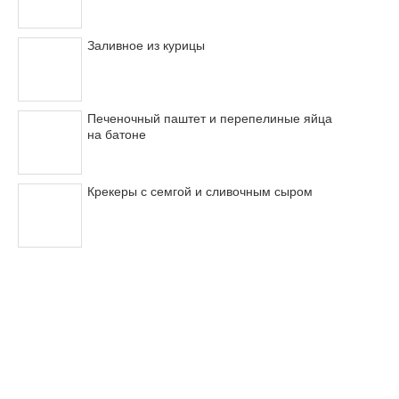
Заливное из курицы
Печеночный паштет и перепелиные яйца
на батоне
Крекеры с семгой и сливочным сыром
© 2011-2017
Вкусные рецепты
с фотографиями
О проекте
Реклама на сайте
Каталог рецептов