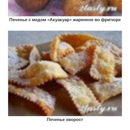
Печенье с медом «Акуакуар» жаренное во фритюре
Печенье хворост