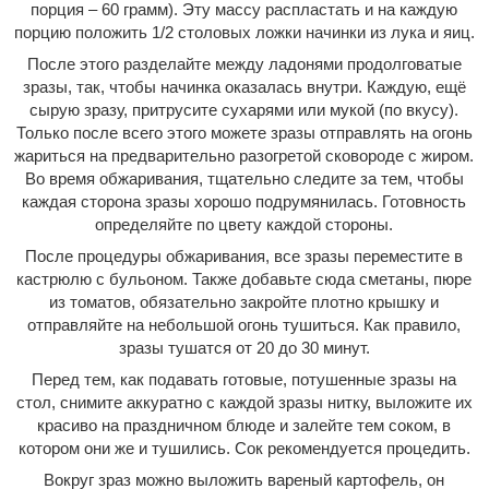
порция – 60 грамм). Эту массу распластать и на каждую
порцию положить 1/2 столовых ложки начинки из лука и яиц.
После этого разделайте между ладонями продолговатые
зразы, так, чтобы начинка оказалась внутри. Каждую, ещё
сырую зразу, притрусите сухарями или мукой (по вкусу).
Только после всего этого можете зразы отправлять на огонь
жариться на предварительно разогретой сковороде с жиром.
Во время обжаривания, тщательно следите за тем, чтобы
каждая сторона зразы хорошо подрумянилась. Готовность
определяйте по цвету каждой стороны.
После процедуры обжаривания, все зразы переместите в
кастрюлю с бульоном. Также добавьте сюда сметаны, пюре
из томатов, обязательно закройте плотно крышку и
отправляйте на небольшой огонь тушиться. Как правило,
зразы тушатся от 20 до 30 минут.
Перед тем, как подавать готовые, потушенные зразы на
стол, снимите аккуратно с каждой зразы нитку, выложите их
красиво на праздничном блюде и залейте тем соком, в
котором они же и тушились. Сок рекомендуется процедить.
Вокруг зраз можно выложить вареный картофель, он