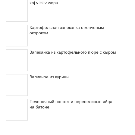
zaj v isi v wopu
Картофельная запеканка с копченым
окороком
Запеканка из картофельного пюре с сыром
Заливное из курицы
Печеночный паштет и перепелиные яйца
на батоне