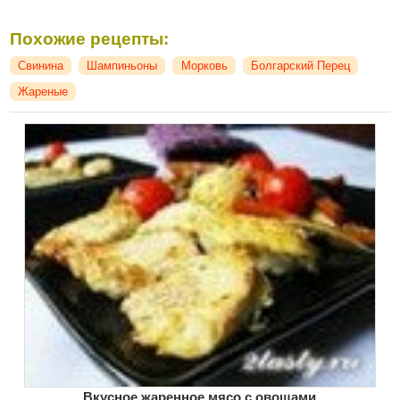
Похожие рецепты:
Свинина
Шампиньоны
Морковь
Болгарский Перец
Жареные
Вкусное жаренное мясо с овощами