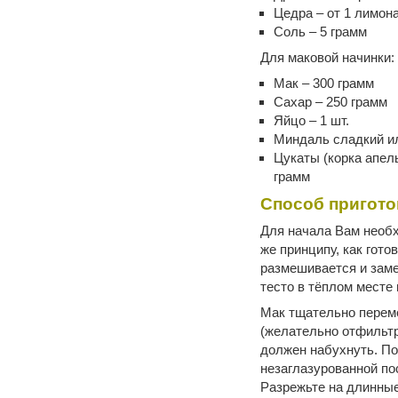
Цедра – от 1 лимон
Соль – 5 грамм
Для маковой начинки:
Мак – 300 грамм
Сахар – 250 грамм
Яйцо – 1 шт.
Миндаль сладкий ил
Цукаты (корка апель
грамм
Способ пригото
Для начала Вам необх
же принципу, как гото
размешивается и заме
тесто в тёплом месте 
Мак тщательно переме
(желательно отфильтр
должен набухнуть. Пос
незаглазурованной по
Разрежьте на длинные