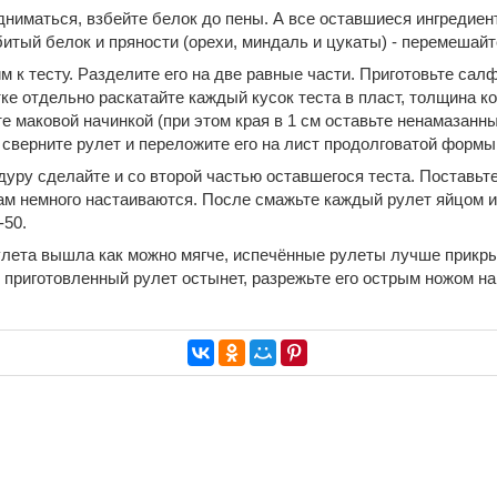
дниматься, взбейте белок до пены. А все оставшиеся ингредиент
битый белок и пряности (орехи, миндаль и цукаты) - перемешайт
 к тесту. Разделите его на две равные части. Приготовьте салф
ке отдельно раскатайте каждый кусок теста в пласт, толщина ко
е маковой начинкой (при этом края в 1 см оставьте ненамазанны
 сверните рулет и переложите его на лист продолговатой формы
дуру сделайте и со второй частью оставшегося теста. Поставьт
там немного настаиваются. После смажьте каждый рулет яйцом и
-50.
улета вышла как можно мягче, испечённые рулеты лучше прикр
 приготовленный рулет остынет, разрежьте его острым ножом на 