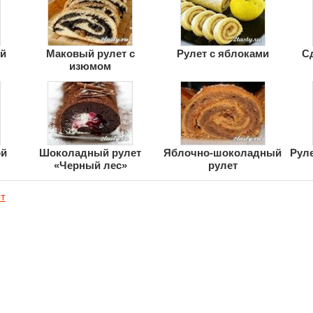
ой
Маковый рулет с
Рулет с яблоками
С
изюмом
ой
Шоколадный рулет
Яблочно-шоколадный
Руле
«Черный лес»
рулет
т
Реклама на сайте
Каталог рецептов