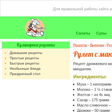
Для правильной работы сайта 
Салаты
Супы
Кулинарные рецепты
Рецепты
Выпечка
Ру
Рулет с ма
Домашние рецепты
Простые рецепты
Быстрые рецепты
Рецепт дрожжевого ма
Необычные блюда
миндалем.
Праздничный стол
Ингредиенты:
Мука – 1 килограмм
Молоко – 1 ½ стака
Желток – из 4х яиц
Сахар – 175 грамм
Масло сливочное – 
Дрожжи – 50 грамм