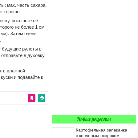
ы: мак, часть сахара,
е хорошо.
етку, посыпьте её
торого не более 1 см,
ми). Затем очень
.
е будущие рулеты в
 отправьте в духовку
ыть влажной
куски и подавайте к
Новые рецепты
Картофельная запеканка
с копченым окороком