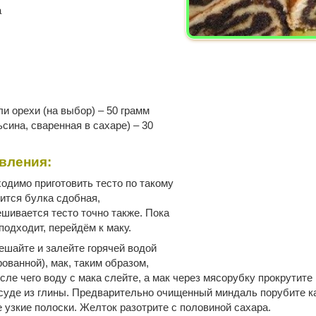
а
и орехи (на выбор) – 50 грамм
сина, сваренная в сахаре) – 30
вления:
одимо приготовить тесто по такому
вится булка сдобная,
шивается тесто точно также. Пока
подходит, перейдём к маку.
шайте и залейте горячей водой
ованной), мак, таким образом,
ле чего воду с мака слейте, а мак через мясорубку прокрутите 
суде из глины. Предварительно очищенный миндаль порубите к
 узкие полоски. Желток разотрите с половиной сахара.