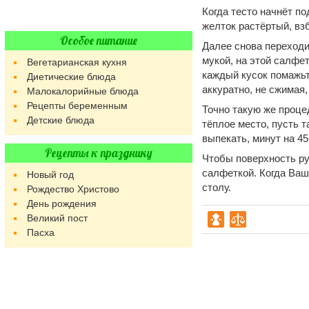
Когда тесто начнёт по
желток растёртый, вз
Особое питание
Далее снова переходим
мукой, на этой салфет
Вегетарианская кухня
каждый кусок помажьт
Диетические блюда
аккуратно, не сжимая,
Малокалорийные блюда
Рецепты беременным
Точно такую же проце
Детские блюда
тёплое место, пусть 
выпекать, минут на 45
Рецепты к празднику
Чтобы поверхность р
салфеткой. Когда Ваш
Новый год
столу.
Рождество Христово
День рождения
Великий пост
Пасха