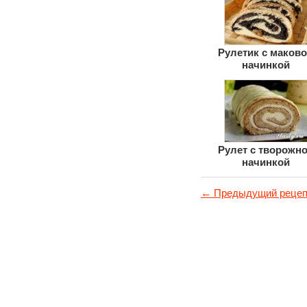
Рулетик с маков
начинкой
Рулет с творожн
начинкой
← Предыдущий рецеп
© 2011-2017
Вкусные рецепты
с фотографиями
О проекте