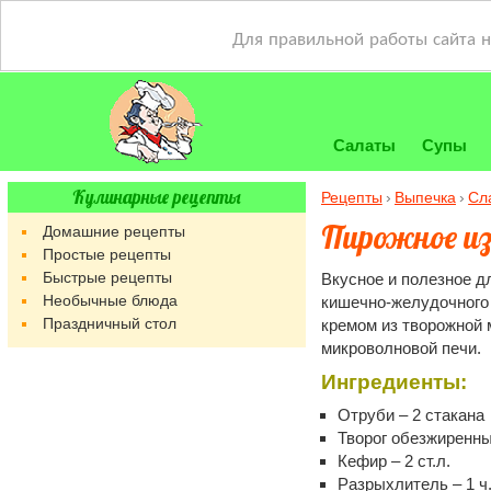
Для правильной работы сайта 
Салаты
Супы
Кулинарные рецепты
Рецепты
Выпечка
Сл
Пирожное и
Домашние рецепты
Простые рецепты
Быстрые рецепты
Вкусное и полезное д
Необычные блюда
кишечно-желудочного 
Праздничный стол
кремом из творожной 
микроволновой печи.
Ингредиенты:
Отруби – 2 стакана
Творог обезжиренны
Кефир – 2 ст.л.
Разрыхлитель – 1 ч