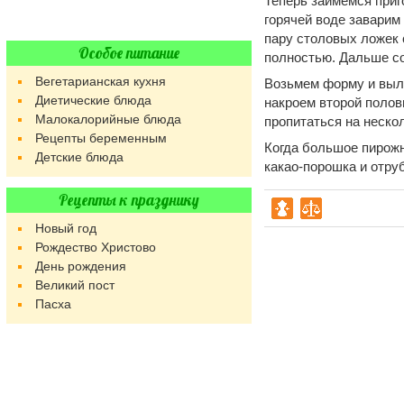
Теперь займемся приг
горячей воде заварим 
пару столовых ложек 
Особое питание
полностью. Дальше со
Вегетарианская кухня
Возьмем форму и выло
Диетические блюда
накроем второй полов
Малокалорийные блюда
пропитаться на нескол
Рецепты беременным
Когда большое пирожн
Детские блюда
какао-порошка и отру
Рецепты к празднику
Новый год
Рождество Христово
День рождения
Великий пост
Пасха