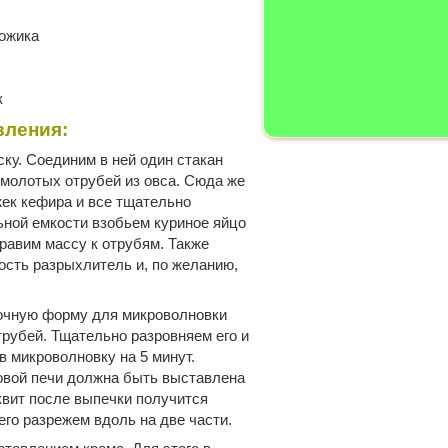
ножика
к
вления:
у. Соединим в ней один стакан
молотых отрубей из овса. Сюда же
ек кефира и все тщательно
ной емкости взобьем куриное яйцо
правим массу к отрубям. Также
сть разрыхлитель и, по желанию,
очную форму для микроволновки
трубей. Тщательно разровняем его и
в микроволновку на 5 минут.
вой печи должна быть выставлена
сквит после выпечки получится
его разрежем вдоль на две части.