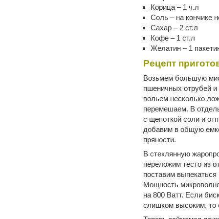
Корица – 1 ч.л
Соль – на кончике 
Сахар – 2 ст.л
Кофе – 1 ст.л
Желатин – 1 пакети
Рецепт пригото
Возьмем большую миск
пшеничных отрубей и 
вольем несколько лож
перемешаем. В отдель
с щепоткой соли и от
добавим в общую емко
пряности.
В стеклянную жаропр
переложим тесто из о
поставим выпекаться 
Мощность микроволно
на 800 Ватт. Если би
слишком высоким, то 