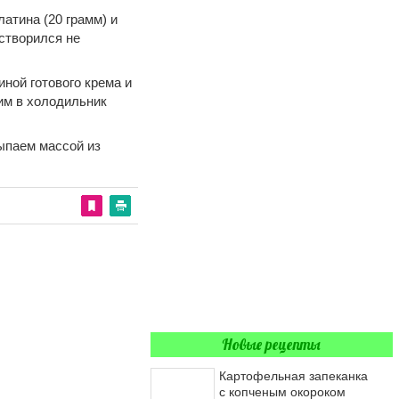
латина (20 грамм) и
створился не
ной готового крема и
им в холодильник
ыпаем массой из
Новые рецепты
Картофельная запеканка
с копченым окороком