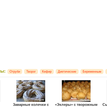
ты:
Отруби
Творог
Кефир
Диетические
Беременным
Заварные колечки с
«Эклеры» с творожным
Сы