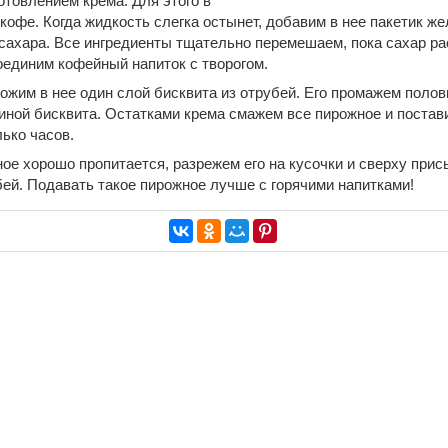
отовлением крема. Для этого в
кофе. Когда жидкость слегка остынет, добавим в нее пакетик же
сахара. Все ингредиенты тщательно перемешаем, пока сахар ра
единим кофейный напиток с творогом.
жим в нее один слой бисквита из отрубей. Его промажем полови
иной бисквита. Остатками крема смажем все пирожное и постав
ько часов.
ое хорошо пропитается, разрежем его на кусочки и сверху прис
бей. Подавать такое пирожное лучше с горячими напитками!