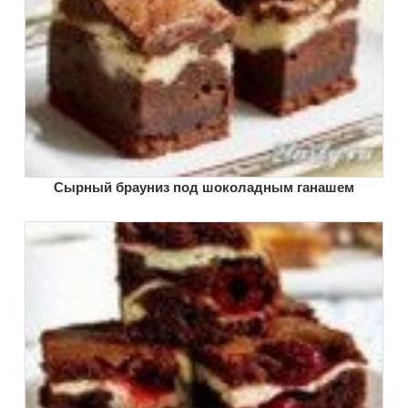
Сырный брауниз под шоколадным ганашем