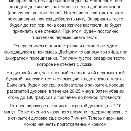
минеральной, негазированной воды, на медленном огне
доведем до кипения, затем постепенно добавим масло
(сливочное, размягченное). Интенсивно, при тщательном
помешивании, начнем добавлять муку. Заваривать тесто
будем до тех пор, пока содержимое кастрюли не будет
прилипать к ее стенкам. При этом, будем постоянно
тщательно перемешивать тесто.
Теперь снимем с огня кастрюлю и немного остудим
находящуюся в ней смесь. Добавим по одному три яйца, при
аккуратном помешивании. Получим густое, заварное тесто,
которое не стекает с ложки.
На духовой лист, застеленный специальной пергаментной
бумагой, выложим тесто с помощью кондитерского мешка.
Выпекать будем эклеры в обязательно закрытой, хорошо
разогретой духовке, в течение 20-25 минут. Затем убавим
огонь до 180 градусов и пропечем до полной готовности.
Готовое пирожное оставим в закрытой духовке, на 7-10
минут. По истечению указанного времени подержи пирожные
в открытой духовке еще около 7 минут. Теперь пирожные
можно начинять приготовленным кремом.