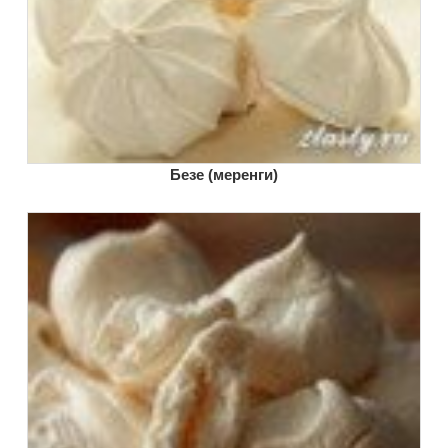
Безе (меренги)