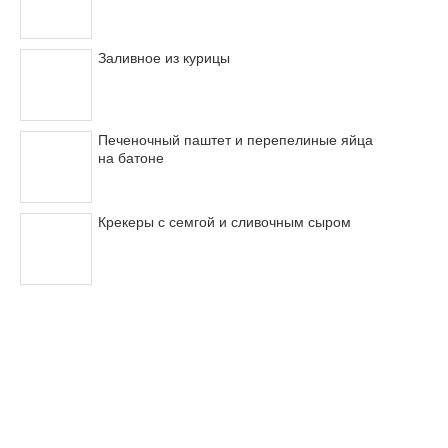
Заливное из курицы
Печеночный паштет и перепелиные яйца
на батоне
Крекеры с семгой и сливочным сыром
© 2011-2017
Вкусные рецепты
с фотографиями
О проекте
Реклама на сайте