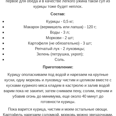
первое для обеда и в качестве легкого ужина такой суп из
курицы тоже будет неплох.
Состав:
Курицы - 0,5 кг;
Макарон (вермишель или лапша) - 120 г;
Воды - 3 л;
Моркови - 2 шт;
Картофеля (не обязательно) - 3 шт;
Репчатый лук - 2 луковицы;
Зелень (петрушка, укроп);
Соль.
Приготовление:
Курицу ополаскиваем под водой и нарезаем на крупные
куски, одну морковь и луковицу чистим и целиком вместе с
кусками куриного мяса кладем в кастрюлю и залив водой
варим пока не закипит, затем снимаем пену, солим, перчим и
убавив огонь до минимума, еще около 40 минут до
готовности курицы.
Пока варится курица, чистим и моем остальные овощи.
Картофель нарезаем соломкой, морковь можно звездочками,