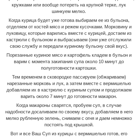
кружками или вообще потереть на крупной терке, лук
шинкуем мелко.
Когда курица будет уже готова выбираем ее из бульона,
отделяем от костей мясо и режем кусочками. Морковину и
луковицу, которые варились вместе с курицей, достаем из
кастрюли с бульоном и выбрасываем (они уже отслужили
свою службу и передали куриному бульону свой вкус).
Порезанные куриное мясо и картофель кладем в бульон и
варим с момента закипания супа около 10 минут до
полуготовности картошки.
Тем временем в сковородке пассируем (обжариваем)
нарезанные морковь и лук, а затем вместе с вермишелью
добавляем их в кастрюлю с куриным супом и продолжаем
варить около 7 минут до готовности макарон.
Когда макароны сварятся, пробуем суп, в случае
надобности досаливаем по своему вкусу, добавляем в него
мелко рубленную зелень, снимаем с огня и даем немножко
постоять под крышкой.
Вот и все Ваш Суп из курицы с вермишелью готов, его