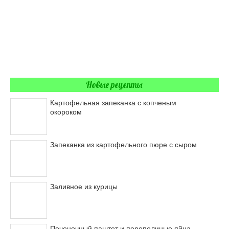
Новые рецепты
Картофельная запеканка с копченым
окороком
Запеканка из картофельного пюре с сыром
Заливное из курицы
Печеночный паштет и перепелиные яйца