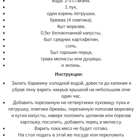
вода: 2-3 стакана,
1 лук,
один корень петрушки,
брюква (4 ломтика),
4шт моркови,
0,5кг белокочанной капусты,
6шт средних картофелин,
соль,
5шт горошин перца,
трава мелиссы или дyшицы,
и зелень.
Инструкции:
Залить баранину холодной водой, довести до кипения и
убрав пену варить накрыв крышкой на небольшом огне
один час.
Добавить порезанную на четвертинки луковицу лука и
петрушку, ломтики брюквы, порезанную пополам морковку
и куски капусты, наверх положить целиком или порезав
картошку, посолить, добавить перец и мелиссу.
Варить пока мясо не будет готово.
На стол подать в этой же посуде или переложить