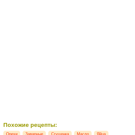
Похожие рецепты:
Орехи
Заварные
Сгущенка
Масло
Яйца