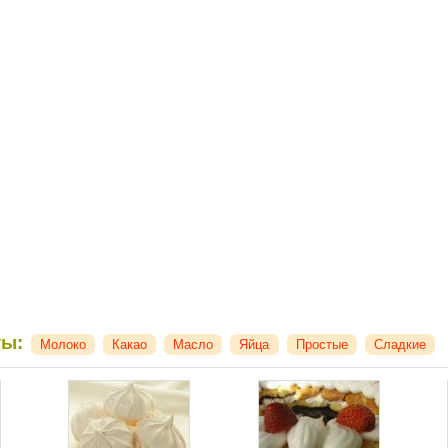
ты:
Молоко
Какао
Масло
Яйца
Простые
Сладкие