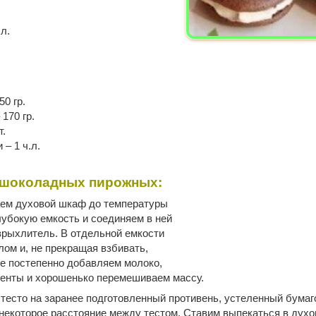
л.
0 гр.
170 гр.
т.
– 1 ч.л.
 шоколадных пирожных:
аем духовой шкаф до температуры
лубокую емкость и соединяем в ней
азрыхлитель. В отдельной емкости
лом и, не прекращая взбивать,
е постепенно добавляем молоко,
иенты и хорошенько перемешиваем массу.
есто на заранее подготовленный противень, устеленный бумаг
некоторое расстояние между тестом. Ставим выпекаться в духов