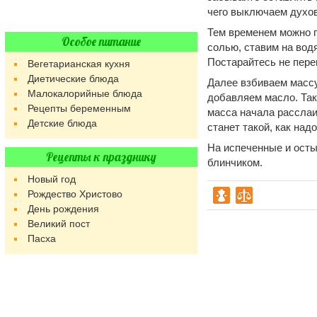
чего выключаем духов
Тем временем можно п
Особое питание
солью, ставим на вод
Постарайтесь не пере
Вегетарианская кухня
Диетические блюда
Далее взбиваем массу
Малокалорийные блюда
добавляем масло. Так
Рецепты беременным
масса начала расслаив
Детские блюда
станет такой, как надо
На испеченные и ост
Рецепты к празднику
блинчиком.
Новый год
Рождество Христово
День рождения
Великий пост
Пасха