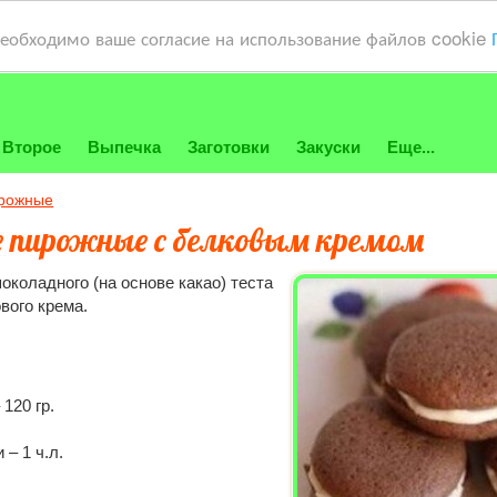
необходимо ваше согласие на использование файлов cookie
Второе
Выпечка
Заготовки
Закуски
Еще...
рожные
 пирожные с белковым кремом
околадного (на основе какао) теста
вого крема.
120 гр.
– 1 ч.л.