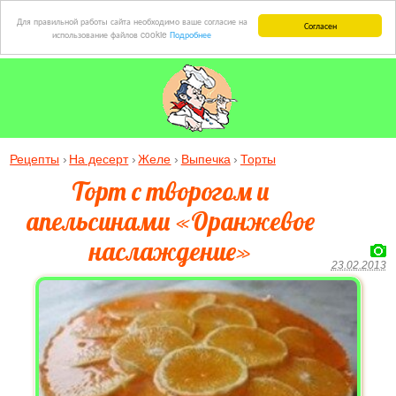
Для правильной работы сайта необходимо ваше согласие на
Согласен
использование файлов cookie
Подробнее
Рецепты
На десерт
Желе
Выпечка
Торты
Торт с творогом и
апельсинами «Оранжевое
наслаждение»
23.02.2013