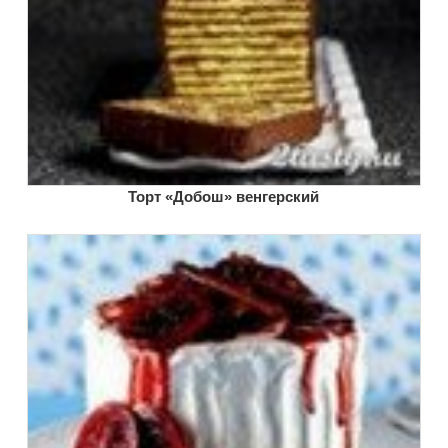
Торт «Добош» венгерский