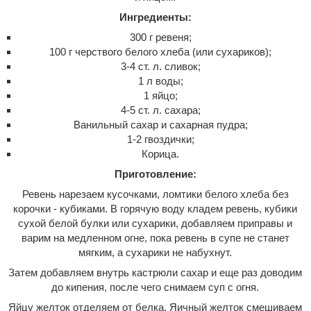
Ингредиенты:
300 г ревеня;
100 г черствого белого хлеба (или сухариков);
3-4 ст. л. сливок;
1 л воды;
1 яйцо;
4-5 ст. л. сахара;
Ванильный сахар и сахарная пудра;
1-2 гвоздички;
Корица.
Приготовление:
Ревень нарезаем кусочками, ломтики белого хлеба без
корочки - кубиками. В горячую воду кладем ревень, кубики
сухой белой булки или сухарики, добавляем приправы и
варим на медленном огне, пока ревень в супе не станет
мягким, а сухарики не набухнут.
Затем добавляем внутрь кастрюли сахар и еще раз доводим
до кипения, после чего снимаем суп с огня.
Яйцу желток отделяем от белка. Яичный желток смешиваем