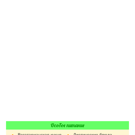
Особое питание
Вегетарианская кухня
Диетические блюда