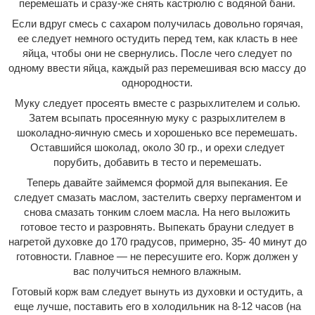
перемешать и сразу-же снять кастрюлю с водяной бани.
Если вдруг смесь с сахаром получилась довольно горячая,
ее следует немного остудить перед тем, как класть в нее
яйца, чтобы они не свернулись. После чего следует по
одному ввести яйца, каждый раз перемешивая всю массу до
однородности.
Муку следует просеять вместе с разрыхлителем и солью.
Затем всыпать просеянную муку с разрыхлителем в
шоколадно-яичную смесь и хорошенько все перемешать.
Оставшийся шоколад, около 30 гр., и орехи следует
порубить, добавить в тесто и перемешать.
Теперь давайте займемся формой для выпекания. Ее
следует смазать маслом, застелить сверху пергаментом и
снова смазать тонким слоем масла. На него выложить
готовое тесто и разровнять. Выпекать брауни следует в
нагретой духовке до 170 градусов, примерно, 35- 40 минут до
готовности. Главное — не пересушите его. Корж должен у
вас получиться немного влажным.
Готовый корж вам следует вынуть из духовки и остудить, а
еще лучше, поставить его в холодильник на 8-12 часов (на