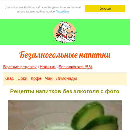
Для правильной работы сайта необходимо ваше согласие на
Согласен
использование файлов cookie
Подробнее
Безалкогольные напитки
Вкусные рецепты
Напитки
Без алкоголя (58)
:
Квас
Соки
Кофе
Чай
Лимонады
Рецепты напитков без алкоголя с фото